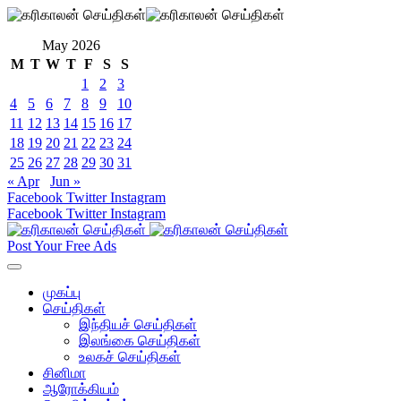
May 2026
M
T
W
T
F
S
S
1
2
3
4
5
6
7
8
9
10
11
12
13
14
15
16
17
18
19
20
21
22
23
24
25
26
27
28
29
30
31
« Apr
Jun »
Facebook
Twitter
Instagram
Facebook
Twitter
Instagram
Post Your Free Ads
முகப்பு
செய்திகள்
இந்தியச் செய்திகள்
இலங்கை செய்திகள்
உலகச் செய்திகள்
சினிமா
ஆரோக்கியம்