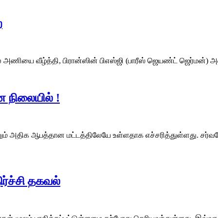
ை
செனல் அணியை வீழ்த்தி, பிரான்ஸின் பிஎஸ்ஜி (பாரீஸ் ஜெயண்ட் ஜெர்
 நிலையில் !
ம் அதிக ஆபத்தான மட்டத்திலேயே உள்ளதாக எச்சரித்துள்ளது. சர்வ
்ச்சி தகவல்