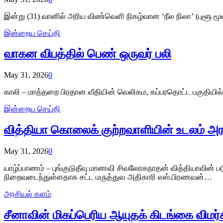
இன்று (31) வானில் அரிய விண்வெளி நிகழ்வான ‘நீல நிலா’ (புளூ 
இன்றைய செய்தி
வாகன விபத்தில் பெண் ஒருவர் பலி
May 31, 2026
0
காலி – மாத்தறை பிரதான வீதியின் வெலிகம, கப்பரதொட்ட பகுதியில் 
இன்றைய செய்தி
வித்தியா கொலைக் குற்றவாளியின் உடலம் அ
May 31, 2026
0
யாழ்ப்பாணம் – புங்குடுதீவு மாணவி சிவலோகநாதன் வித்தியாவின்
நிறைவடைந்துள்ளதாக சட்ட மருத்துவ அதிகாரி எஸ்.பிரணவன்…
அரசியல் களம்
சீனாவின் மிகப்பெரிய ஆயுதக் கிடங்கை விமர்ச