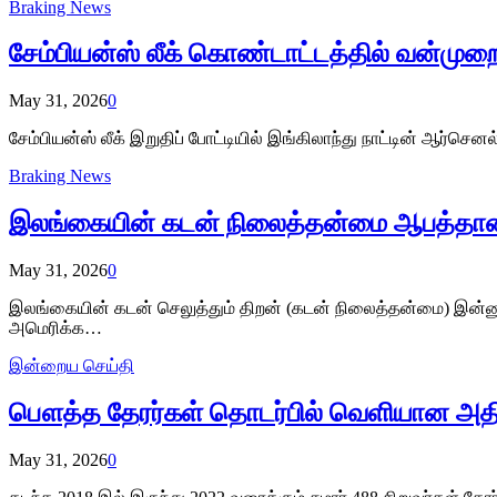
Braking News
சேம்பியன்ஸ் லீக் கொண்டாட்டத்தில் வன்முற
May 31, 2026
0
சேம்பியன்ஸ் லீக் இறுதிப் போட்டியில் இங்கிலாந்து நாட்டின் ஆர்
Braking News
இலங்கையின் கடன் நிலைத்தன்மை ஆபத்தான
May 31, 2026
0
இலங்கையின் கடன் செலுத்தும் திறன் (கடன் நிலைத்தன்மை) இன்னு
அமெரிக்க…
இன்றைய செய்தி
பௌத்த தேரர்கள் தொடர்பில் வெளியான அதிர
May 31, 2026
0