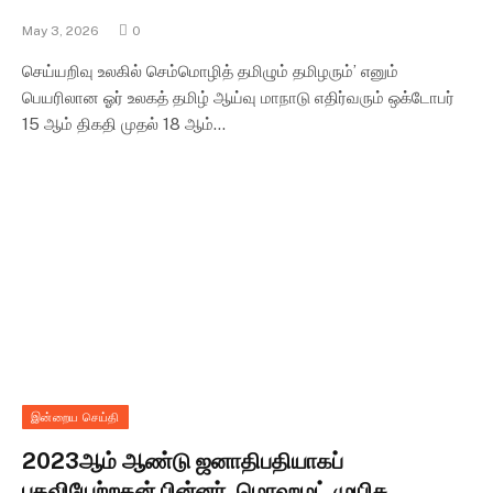
May 3, 2026
0
செய்யறிவு உலகில் செம்மொழித் தமிழும் தமிழரும்’ எனும்
பெயரிலான ஓர் உலகத் தமிழ் ஆய்வு மாநாடு எதிர்வரும் ஒக்டோபர்
15 ஆம் திகதி முதல் 18 ஆம்…
இன்றைய செய்தி
2023ஆம் ஆண்டு ஜனாதிபதியாகப்
பதவியேற்றதன் பின்னர், மொஹமட் முயிசு