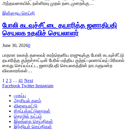
அந்தவகையில், நள்ளிரவு முதல் நடைமுறைக்கு…
இன்றைய செய்தி
போலி கடவுச்சீட்டை தயாரித்த ஜனாதிபதி
செயலக உதவிச் செயலாளர்
June 30, 2026
0
பாதாள உலகத் தலைவர் கரந்தெனிய ராஜுவுக்கு போலி கடவுச்சீட்டு
தயாரித்த குற்றச்சாட்டின் பேரில் மத்திய குற்றப் புலனாய்வுப் பிரிவால்
கைது செய்யப்பட்ட, ஜனாதிபதி செயலகத்தின் நாடாளுமன்ற
விவகாரங்கள்…
1
2
3
…
41
Next
Facebook
Twitter
Instagram
முகப்பு
அரசியல் களம்
விளையாட்டு
சிறப்புக்கட்டுரைகள்
தொழில் நுட்பம்
இலங்கை செய்திகள்
இந்தியச் செய்திகள்