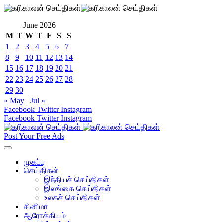
June 2026
M
T
W
T
F
S
S
1
2
3
4
5
6
7
8
9
10
11
12
13
14
15
16
17
18
19
20
21
22
23
24
25
26
27
28
29
30
« May
Jul »
Facebook
Twitter
Instagram
Facebook
Twitter
Instagram
Post Your Free Ads
முகப்பு
செய்திகள்
இந்தியச் செய்திகள்
இலங்கை செய்திகள்
உலகச் செய்திகள்
சினிமா
ஆரோக்கியம்