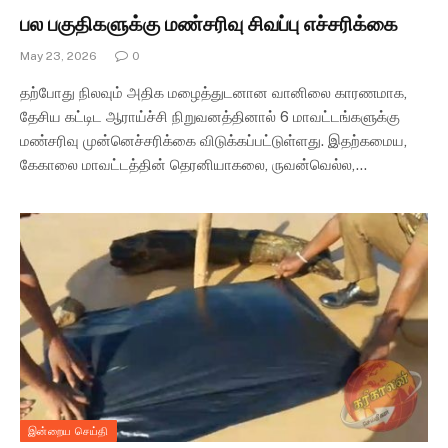
பல பகுதிகளுக்கு மண்சரிவு சிவப்பு எச்சரிக்கை
May 23, 2026
0
தற்போது நிலவும் அதிக மழைத்துடனான வானிலை காரணமாக,
தேசிய கட்டிட ஆராய்ச்சி நிறுவனத்தினால் 6 மாவட்டங்களுக்கு
மண்சரிவு முன்னெச்சரிக்கை விடுக்கப்பட்டுள்ளது. இதற்கமைய,
கேகாலை மாவட்டத்தின் தெரனியாகலை, ருவன்வெல்ல,…
இன்றைய செய்தி