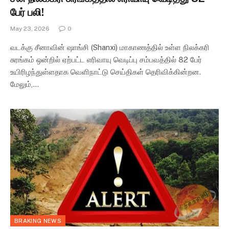
பேர் பலி!
May 23, 2026
0
வடக்கு சீனாவின் ஷாங்சி (Shanxi) மாகாணத்தில் உள்ள நிலக்கரி
சுரங்கம் ஒன்றில் ஏற்பட்ட எரிவாயு வெடிப்பு சம்பவத்தில் 82 பேர்
உயிரிழந்துள்ளதாக வெளிநாட்டு செய்திகள் தெரிவிக்கின்றன.
மேலும்,…
BRAKING NEWS