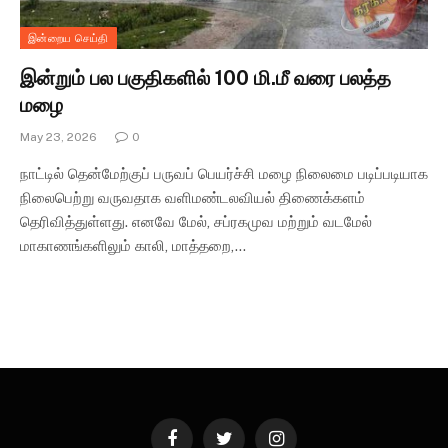
இன்றைய செய்தி
இன்றும் பல பகுதிகளில் 100 மி.மீ வரை பலத்த
மழை
May 23, 2026
0
நாட்டில் தென்மேற்குப் பருவப் பெயர்ச்சி மழை நிலைமை படிப்படியாக
நிலைபெற்று வருவதாக வளிமண்டலவியல் திணைக்களம்
தெரிவித்துள்ளது. எனவே மேல், சப்ரகமுவ மற்றும் வடமேல்
மாகாணங்களிலும் காலி, மாத்தறை,…
Facebook
Twitter
Instagram