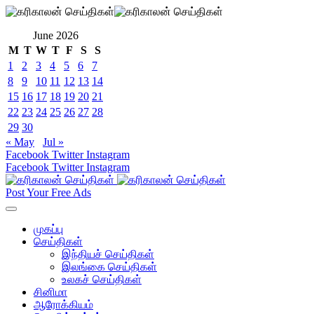
June 2026
M
T
W
T
F
S
S
1
2
3
4
5
6
7
8
9
10
11
12
13
14
15
16
17
18
19
20
21
22
23
24
25
26
27
28
29
30
« May
Jul »
Facebook
Twitter
Instagram
Facebook
Twitter
Instagram
Post Your Free Ads
முகப்பு
செய்திகள்
இந்தியச் செய்திகள்
இலங்கை செய்திகள்
உலகச் செய்திகள்
சினிமா
ஆரோக்கியம்