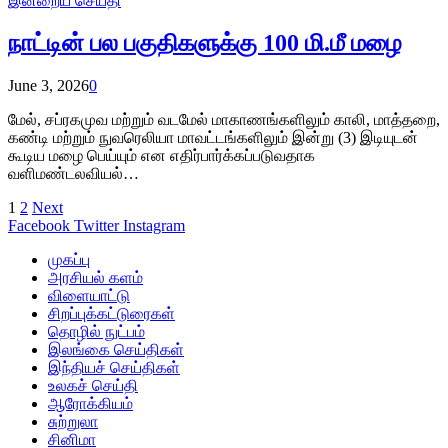
இன்றைய செய்தி
நாட்டின் பல பகுதிகளுக்கு 100 மி.மீ மழை
June 3, 2026
0
மேல், சப்ரகமுவ மற்றும் வடமேல் மாகாணங்களிலும் காலி, மாத்தறை,
கண்டி மற்றும் நுவரெலியா மாவட்டங்களிலும் இன்று (3) இடியுடன்
கூடிய மழை பெய்யும் என எதிர்பார்க்கப்படுவதாக
வளிமண்டலவியல்…
1
2
Next
Facebook
Twitter
Instagram
முகப்பு
அரசியல் களம்
விளையாட்டு
சிறப்புக்கட்டுரைகள்
தொழில் நுட்பம்
இலங்கை செய்திகள்
இந்தியச் செய்திகள்
உலகச் செய்தி
ஆரோக்கியம்
சுற்றுலா
சினிமா