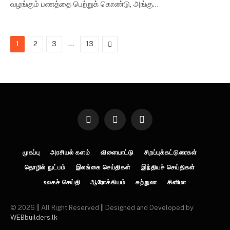
வழங்கும் பணத்தை பெற்றுக் கொண்டு, அங்கு…
…
Next
1
2
3
13
Facebook
Twitter
Instagram
முகப்பு
அரசியல் களம்
விளையாட்டு
சிறப்புக்கட்டுரைகள்
தொழில் நுட்பம்
இலங்கை செய்திகள்
இந்தியச் செய்திகள்
உலகச் செய்தி
ஆரோக்கியம்
சுற்றுலா
சினிமா
© 2026 || All Right Reserved || Designed and Developed by
WEBbuilders.lk