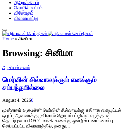
ஆரோக்கியம்
தொழில் நுட்பம்
வினோதம்
விளையாட்டு
Home
»
சினிமா
Browsing:
சினிமா
அரசியல் களம்
மெர்வின் சில்வாவுக்கும் எனக்கும்
சம்பந்தமில்லை
August 4, 2026
0
முன்னாள் அமைச்சர் மெர்வின் சில்வாவுக்கு எதிராக கையூட்டல்
ஒழிப்பு ஆணைக்குழுவினால் தொடரப்பட்டுள்ள வழக்குடன்
தொடர்புடைய DFCC வங்கி கணக்கு ஒன்றில் பணம் வைப்பு
செய்யப்பட்ட விவகாரத்தில், தனது…