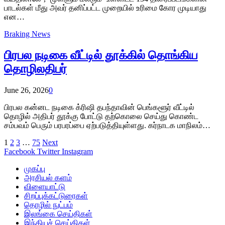
பாடல்கள் மீது அவர் தனிப்பட்ட முறையில் உரிமை கோர முடியாது
என…
Braking News
பிரபல நடிகை வீட்டில் தூக்கில் தொங்கிய
தொழிலதிபர்
June 26, 2026
0
பிரபல கன்னட நடிகை க்ரிஷி தபந்தாவின் பெங்களூர் வீட்டில்
தொழில் அதிபர் தூக்கு போட்டு தற்கொலை செய்து கொண்ட
சம்பவம் பெரும் பரபரப்பை ஏற்படுத்தியுள்ளது. கர்நாடக மாநிலம்…
1
2
3
…
75
Next
Facebook
Twitter
Instagram
முகப்பு
அரசியல் களம்
விளையாட்டு
சிறப்புக்கட்டுரைகள்
தொழில் நுட்பம்
இலங்கை செய்திகள்
இந்தியச் செய்திகள்