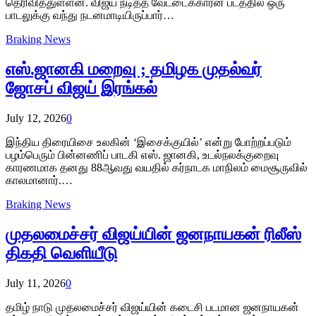
தெரிவித்துள்ளன. விஜய் நடித்த வேட்டைக்காரன் படத்தில் ஒரு
பாடலுக்கு வந்து நடனமாடியிருப்பார்…
Braking News
எஸ்.ஜானகி மறைவு ; தமிழக முதல்வர்
ஜோசப் விஜய் இரங்கல்
July 12, 2026
0
இந்திய திரையிசை உலகின் ‘இசைக்குயில்’ என்று போற்றப்படும்
பழம்பெரும் பின்னணிப் பாடகி எஸ். ஜானகி, உடல்நலக்குறைவு
காரணமாக தனது 88ஆவது வயதில் கர்நாடக மாநிலம் மைசூருவில்
காலமானார்.…
Braking News
முதலமைச்சர் விஜய்யின் ஜனநாயகன் ரிலீஸ்
திகதி வெளியீடு
July 11, 2026
0
தமிழ் நாடு முதலமைச்சர் விஜய்யின் கடைசி படமான ஜனநாயகன்