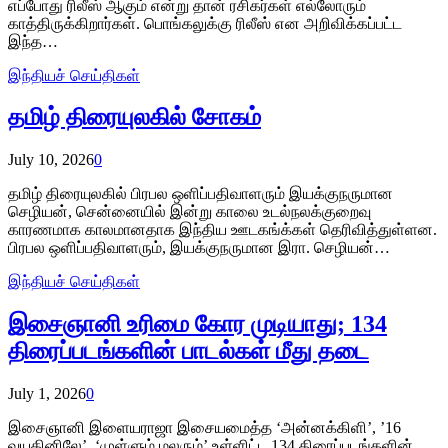
எப்போது ரிலீஸ் ஆகும் என்று தான் ரசிகர்கள் எல்லோரும்
காத்திருக்கிறார்கள். பொங்கலுக்கு ரிலீஸ் என அறிவிக்கப்பட்ட
இந்த…
இந்தியச் செய்திகள்
தமிழ் திரையுலகில் சோகம்
July 10, 2026
0
தமிழ் திரையுலகில் பிரபல ஒளிப்பதிவாளரும் இயக்குநருமான
செழியன், சென்னையில் இன்று காலை உடல்நலக்குறைவு
காரணமாக காலமானதாக இந்திய ஊடகங்க்கள் தெரிவித்துள்ளன.
பிரபல ஒளிப்பதிவாளரும், இயக்குநருமான இரா. செழியன்…
இந்தியச் செய்திகள்
இசைஞானி உரிமை கோர முடியாது; 134
திரைப்படங்களின் பாடல்கள் மீது தடை
July 1, 2026
0
இசைஞானி இளையராஜா இசையமைத்த ‘அன்னக்கிளி’, ’16
வயதினிலே’, ‘முள்ளும் மலரும்’ உள்ளிட்ட 134 திரைப்படங்களின்