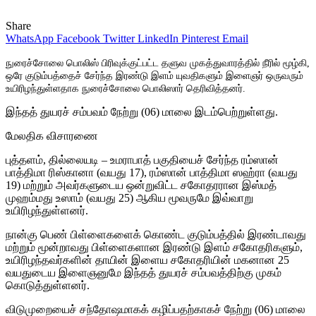
Share
WhatsApp
Facebook
Twitter
LinkedIn
Pinterest
Email
நுரைச்சோலை பொலிஸ் பிரிவுக்குட்பட்ட தளுவ முகத்துவாரத்தில் நீரில் மூழ்கி,
ஒரே குடும்பத்தைச் சேர்ந்த இரண்டு இளம் யுவதிகளும் இளைஞர் ஒருவரும்
உயிரிழந்துள்ளதாக நுரைச்சோலை பொலிஸார் தெரிவித்தனர்.
இந்தத் துயரச் சம்பவம் நேற்று (06) மாலை இடம்பெற்றுள்ளது.
மேலதிக விசாரணை
புத்தளம், தில்லையடி – உமராபாத் பகுதியைச் சேர்ந்த ரம்ஸான்
பாத்திமா ரிஸ்கானா (வயது 17), ரம்ஸான் பாத்திமா ஸஹ்ரா (வயது
19) மற்றும் அவர்களுடைய ஒன்றுவிட்ட சகோதரரான இஸ்மத்
முஹம்மது உஸாம் (வயது 25) ஆகிய மூவருமே இவ்வாறு
உயிரிழந்துள்ளனர்.
நான்கு பெண் பிள்ளைகளைக் கொண்ட குடும்பத்தில் இரண்டாவது
மற்றும் மூன்றாவது பிள்ளைகளான இரண்டு இளம் சகோதரிகளும்,
உயிரிழந்தவர்களின் தாயின் இளைய சகோதரியின் மகனான 25
வயதுடைய இளைஞனுமே இந்தத் துயரச் சம்பவத்திற்கு முகம்
கொடுத்துள்ளனர்.
விடுமுறையைச் சந்தோஷமாகக் கழிப்பதற்காகச் நேற்று (06) மாலை