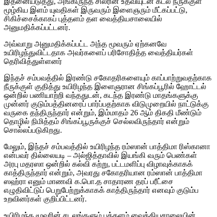
இதனையடுத்து, அங்கிருந்த சிலரின் உதவியுடன் கடல் நீருக்குள்
மூழ்கிய இளம் யுவதிகள் இருவரும் இளைஞரும் மீட்கப்பட்டு,
சிகிச்சைக்காகப் புத்தளம் தள வைத்தியசாலையில்
அனுமதிக்கப்பட்டனர்.
அவ்வாறு அனுமதிக்கப்பட்ட அந்த மூவரும் ஏற்கனவே
உயிரிழந்துவிட்டதாக அவர்களைப் பரிசோதித்த வைத்தியர்கள்
தெரிவித்துள்ளனர்
இந்தச் சம்பவத்தில் இரண்டு சகோதரிகளையும் காப்பாற்றுவதற்காக
நீருக்குள் குதித்து உயிரிழந்த இளைஞரான சிங்கப்பூரில் ஹோட்டல்
ஒன்றில் பணியாற்றி வந்ததுடன், கடந்த இரண்டு மாதங்களுக்கு
முன்னர் குடும்பத்தினரைப் பார்ப்பதற்காக விடுமுறையில் நாட்டுக்கு
வருகை தந்திருந்தார் என்றும், இம்மாதம் 26 ஆம் திகதி மீண்டும்
தொழில் நிமித்தம் சிங்கப்பூருக்குச் செல்லவிருந்தார் என்றும்
சொல்லப்படுகிறது.
மேலும், இந்தச் சம்பவத்தில் உயிரிழந்த ரம்ஸான் பாத்திமா ரிஸ்கானா
என்பவர் தில்லையடி – அல்ஜித்தாவில் இயங்கி வரும் பெண்கள்
அரபு மதரஸா ஒன்றில் கல்வி கற்று, பட்டமளிப்பு விழாவுக்காகக்
காத்திருந்தார் என்றும், அவரது சகோதரியான ரம்ஸான் பாத்திமா
ஸஹ்ரா எனும் மாணவி க.பொ.த சாதாரண தரப் பரீட்சை
எழுதிவிட்டுப் பெறுபேற்றுக்காகக் காத்திருந்தார் எனவும் குடும்ப
உறவினர்கள் குறிப்பிட்டனர்.
உயிரிழந்த மூவரின் சடலங்களும் புத்தளம் வைத்தியசாலையின்