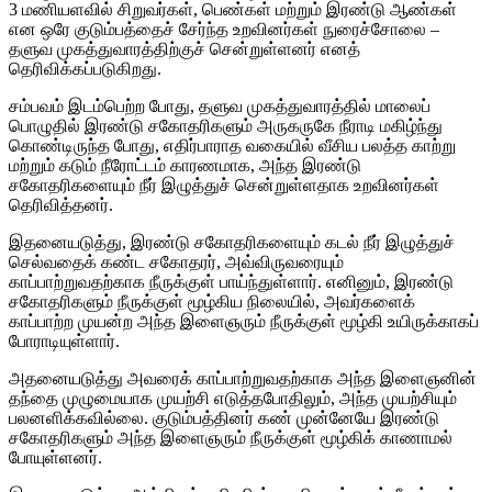
3 மணியளவில் சிறுவர்கள், பெண்கள் மற்றும் இரண்டு ஆண்கள்
என ஒரே குடும்பத்தைச் சேர்ந்த உறவினர்கள் நுரைச்சோலை –
தளுவ முகத்துவாரத்திற்குச் சென்றுள்ளனர் எனத்
தெரிவிக்கப்படுகிறது.
சம்பவம் இடம்பெற்ற போது, தளுவ முகத்துவாரத்தில் மாலைப்
பொழுதில் இரண்டு சகோதரிகளும் அருகருகே நீராடி மகிழ்ந்து
கொண்டிருந்த போது, எதிர்பாராத வகையில் வீசிய பலத்த காற்று
மற்றும் கடும் நீரோட்டம் காரணமாக, அந்த இரண்டு
சகோதரிகளையும் நீர் இழுத்துச் சென்றுள்ளதாக உறவினர்கள்
தெரிவித்தனர்.
இதனையடுத்து, இரண்டு சகோதரிகளையும் கடல் நீர் இழுத்துச்
செல்வதைக் கண்ட சகோதரர், அவ்விருவரையும்
காப்பாற்றுவதற்காக நீருக்குள் பாய்ந்துள்ளார். எனினும், இரண்டு
சகோதரிகளும் நீருக்குள் மூழ்கிய நிலையில், அவர்களைக்
காப்பாற்ற முயன்ற அந்த இளைஞரும் நீருக்குள் மூழ்கி உயிருக்காகப்
போராடியுள்ளார்.
அதனையடுத்து அவரைக் காப்பாற்றுவதற்காக அந்த இளைஞனின்
தந்தை முழுமையாக முயற்சி எடுத்தபோதிலும், அந்த முயற்சியும்
பலனளிக்கவில்லை. குடும்பத்தினர் கண் முன்னேயே இரண்டு
சகோதரிகளும் அந்த இளைஞரும் நீருக்குள் மூழ்கிக் காணாமல்
போயுள்ளனர்.