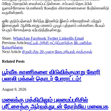
பிரேத அறையில் வைக்கப்பட்டுள்ளன. சம்பவம் தொடர்பில்
நுரைச்சோலை பொலிஸார் மேலதிக விசாரணைகளை மேற்கொண்டு
வருகின்றனர்.
ஒரே குடும்பத்தைச் சேர்ந்த இரண்டு இளம் சகோதரிகள் மற்றும்
இளைஞன் ஆகியோரது மரணம் முழுப் புத்தளம் மக்களிடையேயும்
பெரும் சோகத்தை ஏற்படுத்தியுள்ளது.
Share.
WhatsApp
Facebook
Twitter
LinkedIn
Email
Previous Article
நாட்டில் அரிசி தட்டுப்பாடுக்கு இடமளிக்க
போவதில்லை
Next Article
சிறுமி மீது 20 முறை கோடாரியால் தாக்குதல்
Related
Posts
பூர்வீக காணிகளை விடுவிக்குமாறு கோரி
பலாலி மக்கள் தொடர் போராட்டம்!
August 9, 2026
மலைக்கு மத்தியிலும் புலமைப்பரிசில்
பரீட்சைக்கு ஆர்வத்துடன் தோற்றிய மலையக