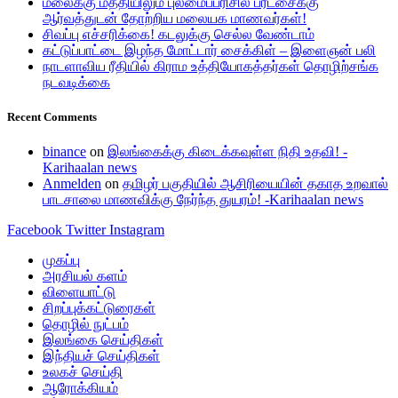
மலைக்கு மத்தியிலும் புலமைப்பரிசில் பரீட்சைக்கு
ஆர்வத்துடன் தோற்றிய மலையக மாணவர்கள்!
சிவப்பு எச்சரிக்கை! கடலுக்கு செல்ல வேண்டாம்
கட்டுப்பாட்டை இழந்த மோட்டார் சைக்கிள் – இளைஞன் பலி
நாடளாவிய ரீதியில் கிராம உத்தியோகத்தர்கள் தொழிற்சங்க
நடவடிக்கை
Recent Comments
binance
on
இலங்கைக்கு கிடைக்கவுள்ள நிதி உதவி! -
Karihaalan news
Anmelden
on
தமிழர் பகுதியில் ஆசிரியையின் தகாத உறவால்
பாடசாலை மாணவிக்கு நேர்ந்த துயரம்! -Karihaalan news
Facebook
Twitter
Instagram
முகப்பு
அரசியல் களம்
விளையாட்டு
சிறப்புக்கட்டுரைகள்
தொழில் நுட்பம்
இலங்கை செய்திகள்
இந்தியச் செய்திகள்
உலகச் செய்தி
ஆரோக்கியம்