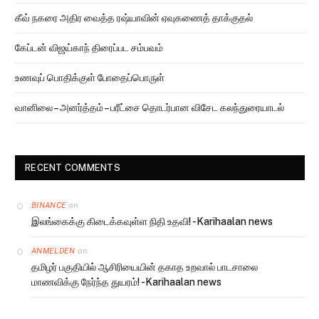
கீவ் நகரை அதிர வைத்த ரஷ்யாவின் ஏவுகணைத் தாக்குதல்
கேப்டன் விஜய்காந் திரைப்பட சம்பவம்
உணவுப் பொதிக்குள் போதைப்பொருள்
வானிலை – அனர்த்தம் – பரீட்சை தொடர்பான விசேட கலந்துரையாடல்
RECENT COMMENTS
on
BINANCE
இலங்கைக்கு கிடைக்கவுள்ள நிதி உதவி! -Karihaalan news
on
ANMELDEN
தமிழர் பகுதியில் ஆசிரியையின் தகாத உறவால் பாடசாலை
மாணவிக்கு நேர்ந்த துயரம்! -Karihaalan news