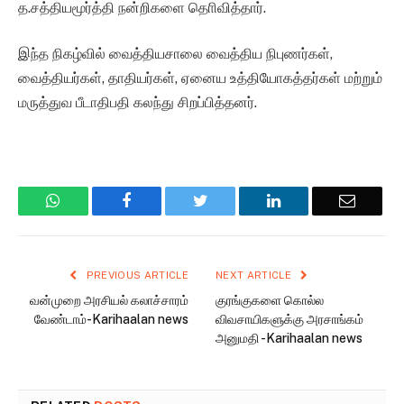
த.சத்தியமூர்த்தி நன்றிகளை தொிவித்தார்.
இந்த நிகழ்வில் வைத்தியசாலை வைத்திய நிபுணர்கள்,
வைத்தியர்கள், தாதியர்கள், ஏனைய உத்தியோகத்தர்கள் மற்றும்
மருத்துவ பீடாதிபதி கலந்து சிறப்பித்தனர்.
WhatsApp
Facebook
Twitter
LinkedIn
Email
PREVIOUS ARTICLE
NEXT ARTICLE
வன்முறை அரசியல் கலாச்சாரம்
குரங்குகளை கொல்ல
வேண்டாம்-Karihaalan news
விவசாயிகளுக்கு அரசாங்கம்
அனுமதி -Karihaalan news