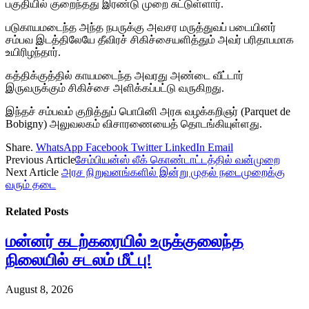
பகுதியில் குறைந்தது இரண்டு முறை சுட்டுள்ளார்.
படுகாயமடைந்த அந்த நபருக்கு அவசர மருத்துவப் படையினர்
சம்பவ இடத்திலேயே தீவிரச் சிகிச்சையளித்தும் அவர் பரிதாபமாக
உயிரிழந்தார்.
கத்திக்குத்தில் காயமடைந்த அவரது அண்டை வீட்டார்
இருவருக்கும் சிகிச்சை அளிக்கப்பட்டு வருகிறது.
இந்தச் சம்பவம் குறித்துப் பொபினி அரசு வழக்கறிஞர் (Parquet de
Bobigny) அலுவலகம் விசாரணையைத் தொடங்கியுள்ளது.
Share.
WhatsApp
Facebook
Twitter
LinkedIn
Email
Previous Article
சேம்பியன்ஸ் லீக் கொண்டாட்டத்தில் வன்முறை
Next Article
அரச நிறுவனங்களில் இன்று முதல் நடைமுறைக்கு
வரும் தடை
Related
Posts
மன்னர் கடற்கரையில் உருக்குலைந்த
நிலையில் சடலம் மீட்பு!
August 8, 2026