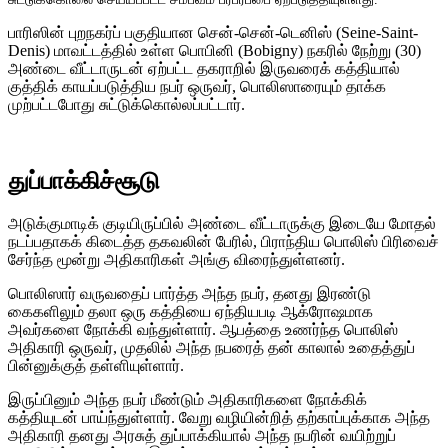
பாரிஸின் புறநகர்ப் பகுதியான சென்-சென்-டெனிஸ் (Seine-Saint-
Denis) மாவட்டத்தில் உள்ள பொபினி (Bobigny) நகரில் நேற்று (30)
அண்டை வீட்டாருடன் ஏற்பட்ட தகராறில் இருவரைக் கத்தியால்
குத்திக் காயப்படுத்திய நபர் ஒருவர், பொலிஸாரையும் தாக்க
முற்பட்டபோது சுட்டுக்கொல்லப்பட்டார்.
துப்பாக்கிச்சூடு
அடுக்குமாடிக் குடியிருப்பில் அண்டை வீட்டாருக்கு இடையே மோதல்
நடப்பதாகக் கிடைத்த தகவலின் பேரில், பிராந்திய பொலிஸ் பிரிவைச்
சேர்ந்த மூன்று அதிகாரிகள் அங்கு விரைந்துள்ளனர்.
பொலிஸார் வருவதைப் பார்த்த அந்த நபர், தனது இரண்டு
கைகளிலும் தலா ஒரு கத்தியை ஏந்தியபடி ஆக்ரோஷமாக
அவர்களை நோக்கி வந்துள்ளார். ஆபத்தை உணர்ந்த பொலிஸ்
அதிகாரி ஒருவர், முதலில் அந்த நபரைத் தன் காலால் உதைத்துப்
பின்னுக்குத் தள்ளியுள்ளார்.
இருப்பினும் அந்த நபர் மீண்டும் அதிகாரிகளை நோக்கிக்
கத்தியுடன் பாய்ந்துள்ளார். வேறு வழியின்றித் தற்காப்புக்காக அந்த
அதிகாரி தனது அரசுத் துப்பாக்கியால் அந்த நபரின் வயிற்றுப்