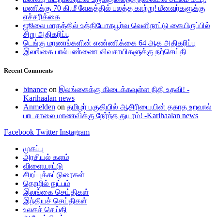
மணிக்கு 70 கி.மீ வேகத்தில் பலத்த காற்று! மீனவர்களுக்கு
எச்சரிக்கை
ஜூலை மாதத்தில் உத்தியோகபூர்வ வெளிநாட்டு கையிருப்பில்
சிறு அதிகரிப்பு
டெங்கு மரணங்களின் எண்ணிக்கை 64 ஆக அதிகரிப்பு
இலங்கை பால்பண்ணை விவசாயிகளுக்கு நற்செய்தி
Recent Comments
binance
on
இலங்கைக்கு கிடைக்கவுள்ள நிதி உதவி! -
Karihaalan news
Anmelden
on
தமிழர் பகுதியில் ஆசிரியையின் தகாத உறவால்
பாடசாலை மாணவிக்கு நேர்ந்த துயரம்! -Karihaalan news
Facebook
Twitter
Instagram
முகப்பு
அரசியல் களம்
விளையாட்டு
சிறப்புக்கட்டுரைகள்
தொழில் நுட்பம்
இலங்கை செய்திகள்
இந்தியச் செய்திகள்
உலகச் செய்தி