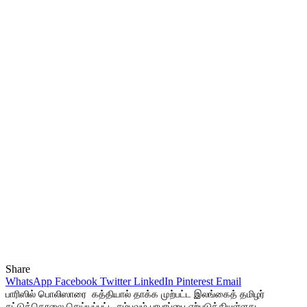
Share
WhatsApp
Facebook
Twitter
LinkedIn
Pinterest
Email
பாரிஸில் பொலிஸாரை கத்தியால் தாக்க முற்பட்ட இலங்கைத் தமிழர்
சுட்டுக்கொலை செய்யப்பட்ட சம்பவம் பரபரப்பை ஏற்படுத்தியுள்ளது.