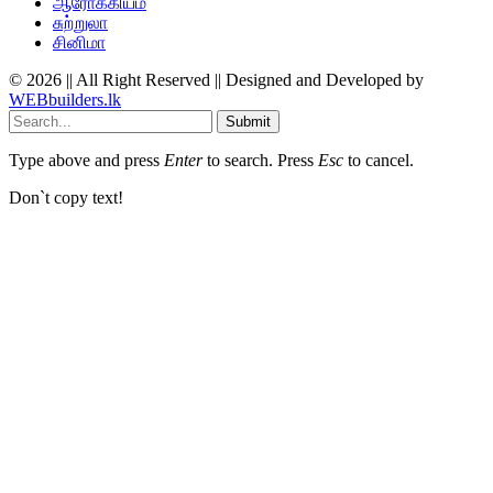
ஆரோக்கியம்
சுற்றுலா
சினிமா
© 2026 || All Right Reserved || Designed and Developed by
WEBbuilders.lk
Submit
Type above and press
Enter
to search. Press
Esc
to cancel.
Don`t copy text!