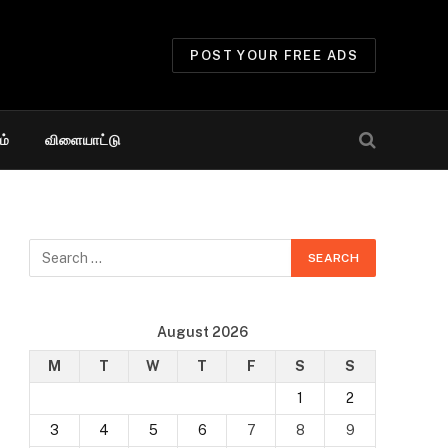
POST YOUR FREE ADS
ம்
விளையாட்டு
August 2026
M
T
W
T
F
S
S
1
2
3
4
5
6
7
8
9