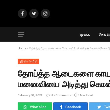
Facebook
Twitter
Instagram
முகப்பு
செய்தி
Home
»
தோய்த்த ஆடைகளை காயப்போட மாட்டேன் என்றதால் மனைவியை அ
இந்திய செய்தி
தோய்த்த ஆடைகளை காயப்
மனைவியை அடித்து கொன
February 18, 2021
No Comments
1 Min Read
WhatsApp
Facebook
Twi