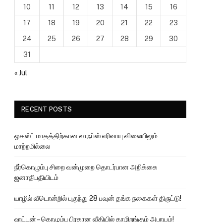
10
11
12
13
14
15
16
17
18
19
20
21
22
23
24
25
26
27
28
29
30
31
« Jul
RECENT POSTS
ஓகஸ்ட் மாதத்திற்கான லாஃப்ஸ் எரிவாயு விலையிலும்
மாற்றமில்லை
நீர்கொழும்பு சிறை வன்முறை தொடர்பான அறிக்கை
ஜனாதிபதியிடம்
யாழில் வீடொன்றில் புகுந்து 28 பவுன் தங்க நகைகள் திருட்டு!
ஹட்டன் – கொழும்பு பிரதான வீதியில் தாழிறங்கும் அபாயம்!