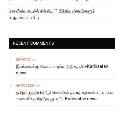
நெடுந்தீவு கடலில் சிக்கிய 11 இந்திய மீனவர்களும்
பாதுகாப்பாக மீட்பு
RECENT COMMENTS
on
BINANCE
இலங்கைக்கு கிடைக்கவுள்ள நிதி உதவி! -Karihaalan
news
on
ANMELDEN
தமிழர் பகுதியில் ஆசிரியையின் தகாத உறவால் பாடசாலை
மாணவிக்கு நேர்ந்த துயரம்! -Karihaalan news