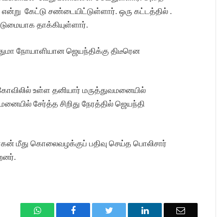
று கேட்டு சண்டையிட்டுள்ளார். ஒரு கட்டத்தில் .
ுமையாக தாக்கியுள்ளார்.
துமா நோயாளியான ஜெயந்திக்கு திடீரென
கோவிலில் உள்ள தனியார் மருத்துவமனையில்
னையில் சேர்த்த சிறிது நேரத்தில் ஜெயந்தி
கன் மீது கொலைவழக்குப் பதிவு செய்த பொலிசார்
னர்.
WhatsApp
Facebook
Twitter
LinkedIn
Email