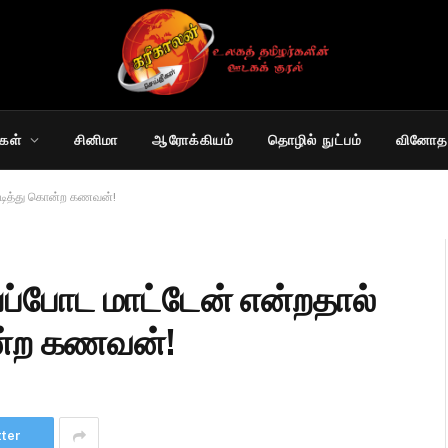
கள்
சினிமா
ஆரோக்கியம்
தொழில் நுட்பம்
வினோத
டித்து கொன்ற கணவன்!
போட மாட்டேன் என்றதால்
்ற கணவன்!
tter