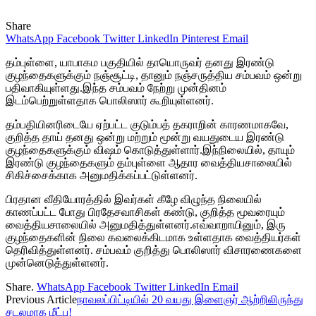
Share
WhatsApp
Facebook
Twitter
LinkedIn
Pinterest
Email
தம்புள்ளை, யாபாகம பகுதியில் தாயொருவர் தனது இரண்டு
குழந்தைகளுக்கும் நஞ்சூட்டி, தானும் நஞ்சருத்திய சம்பவம் ஒன்று
பதிவாகியுள்ளது.இந்த சம்பவம் நேற்று முன்தினம்
இடம்பெற்றுள்ளதாக பொலிஸார் கூறியுள்ளனர்.
தம்பதியினரிடையே ஏற்பட்ட குடும்பத் தகராறின் காரணமாகவே,
குறித்த தாய் தனது ஒன்று மற்றும் மூன்று வயதுடைய இரண்டு
குழந்தைகளுக்கும் விஷம் கொடுத்துள்ளார்.இந்நிலையில், தாயும்
இரண்டு குழந்தைகளும் தம்புள்ளை ஆதார வைத்தியசாலையில்
சிகிச்சைக்காக அனுமதிக்கப்பட்டுள்ளனர்.
பிரதான வீதியோரத்தில் இவர்கள் கீழே விழுந்த நிலையில்
காணப்பட்ட போது பிரதேசவாசிகள் கண்டு, குறித்த மூவரையும்
வைத்தியசாலையில் அனுமதித்துள்ளனர்.எவ்வாறாயினும், இரு
குழந்தைகளின் நிலை கவலைக்கிடமாக உள்ளதாக வைத்தியர்கள்
தெரிவித்துள்ளனர். சம்பவம் குறித்து பொலிஸார் விசாரணைகளை
முன்னெடுத்துள்ளனர்.
Share.
WhatsApp
Facebook
Twitter
LinkedIn
Email
Previous Article
நாவலப்பிட்டியில் 20 வயது இளைஞர் ஆற்றிலிருந்து
சடலமாக மீட்பு!