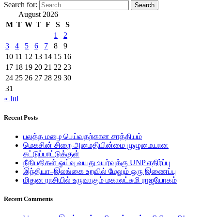
Search for:
August 2026
M
T
W
T
F
S
S
1
2
3
4
5
6
7
8
9
10
11
12
13
14
15
16
17
18
19
20
21
22
23
24
25
26
27
28
29
30
31
« Jul
Recent Posts
பலத்த மழை பெய்வதற்கான சாத்தியம்
மெகசின் சிறை அமைதியின்மை முழுமையான
கட்டுப்பாட்டுக்குள்
நீதிபதிகள் ஓய்வு வயது உயர்வுக்கு UNP எதிர்ப்பு
இந்தியா–இலங்கை உறவில் மேலும் ஒரு இணைப்பு
மிதுன ராசியில் உருவாகும் மகாலட்சுமி ராஜயோகம்
Recent Comments