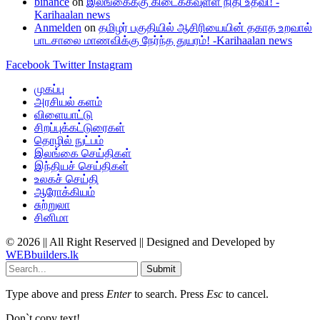
binance
on
இலங்கைக்கு கிடைக்கவுள்ள நிதி உதவி! -
Karihaalan news
Anmelden
on
தமிழர் பகுதியில் ஆசிரியையின் தகாத உறவால்
பாடசாலை மாணவிக்கு நேர்ந்த துயரம்! -Karihaalan news
Facebook
Twitter
Instagram
முகப்பு
அரசியல் களம்
விளையாட்டு
சிறப்புக்கட்டுரைகள்
தொழில் நுட்பம்
இலங்கை செய்திகள்
இந்தியச் செய்திகள்
உலகச் செய்தி
ஆரோக்கியம்
சுற்றுலா
சினிமா
© 2026 || All Right Reserved || Designed and Developed by
WEBbuilders.lk
Submit
Type above and press
Enter
to search. Press
Esc
to cancel.
Don`t copy text!