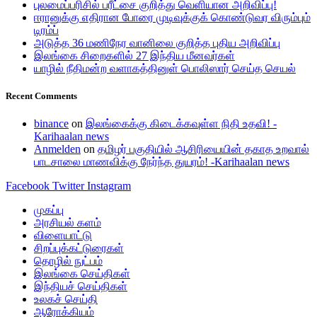
புலமைப்பரிசில் பரீட்சை குறித்து வெளியான அறிவிப்பு!
ஈரானுக்கு எதிரான போரை முடிவுக்குக் கொண்டுவர விரும்பும்
டிரம்ப்
அடுத்த 36 மணிநேர வானிலை குறித்த புதிய அறிவிப்பு
இலங்கை சிறைகளில் 27 இந்திய மீனவர்கள்
யாழில் நீதிமன்ற வளாகத்தினுள் பொலிஸார் செய்த செயல்
Recent Comments
binance
on
இலங்கைக்கு கிடைக்கவுள்ள நிதி உதவி! -
Karihaalan news
Anmelden
on
தமிழர் பகுதியில் ஆசிரியையின் தகாத உறவால்
பாடசாலை மாணவிக்கு நேர்ந்த துயரம்! -Karihaalan news
Facebook
Twitter
Instagram
முகப்பு
அரசியல் களம்
விளையாட்டு
சிறப்புக்கட்டுரைகள்
தொழில் நுட்பம்
இலங்கை செய்திகள்
இந்தியச் செய்திகள்
உலகச் செய்தி
ஆரோக்கியம்