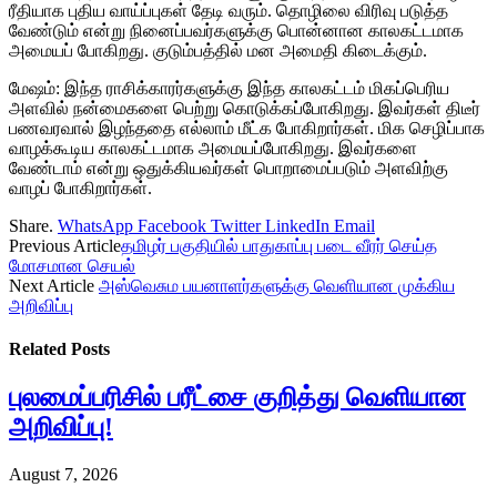
ரீதியாக புதிய வாய்ப்புகள் தேடி வரும். தொழிலை விரிவு படுத்த
வேண்டும் என்று நினைப்பவர்களுக்கு பொன்னான காலகட்டமாக
அமையப் போகிறது. குடும்பத்தில் மன அமைதி கிடைக்கும்.
மேஷம்: இந்த ராசிக்காரர்களுக்கு இந்த காலகட்டம் மிகப்பெரிய
அளவில் நன்மைகளை பெற்று கொடுக்கப்போகிறது. இவர்கள் திடீர்
பணவரவால் இழந்ததை எல்லாம் மீட்க போகிறார்கள். மிக செழிப்பாக
வாழக்கூடிய காலகட்டமாக அமையப்போகிறது. இவர்களை
வேண்டாம் என்று ஒதுக்கியவர்கள் பொறாமைப்படும் அளவிற்கு
வாழப் போகிறார்கள்.
Share.
WhatsApp
Facebook
Twitter
LinkedIn
Email
Previous Article
தமிழர் பகுதியில் பாதுகாப்பு படை வீரர் செய்த
மோசமான செயல்
Next Article
அஸ்வெசும பயனாளர்களுக்கு வெளியான முக்கிய
அறிவிப்பு
Related
Posts
புலமைப்பரிசில் பரீட்சை குறித்து வெளியான
அறிவிப்பு!
August 7, 2026