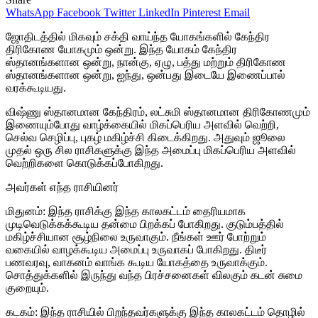
WhatsApp
Facebook
Twitter
LinkedIn
Pinterest
Email
ஜோதிடத்தில் மிகவும் சக்தி வாய்ந்த யோகங்களில் கேந்திர
திரிகோண யோகமும் ஒன்று. இந்த யோகம் கேந்திர
ஸ்தானங்களான ஒன்று, நான்கு, ஏழு, பத்து மற்றும் திரிகோண
ஸ்தானங்களான ஒன்று, ஐந்து, ஒன்பது இடையே இணைப்பால்
வரக்கூடியது.
விஷ்ணு ஸ்தானமான கேந்திரம், லட்சுமி ஸ்தானமான திரிகோணமும்
இணையும்போது வாழ்க்கையில் மிகப்பெரிய அளவில் வெற்றி,
செல்வ செழிப்பு, புகழ் மகிழ்ச்சி கிடைக்கிறது. அதுவும் ஜூலை
முதல் ஒரு சில ராசிகளுக்கு இந்த அமைப்பு மிகப்பெரிய அளவில்
வெற்றிகளை கொடுக்கப்போகிறது.
அவர்கள் எந்த ராசியினர்
மிதுனம்: இந்த ராசிக்கு இந்த காலகட்டம் தைரியமாக
முடிவெடுக்கக்கூடிய தன்மை பிறக்கப் போகிறது. குடும்பத்தில்
மகிழ்ச்சியான சூழ்நிலை உருவாகும். நீங்கள் ஊர் போற்றும்
வகையில் வாழக்கூடிய அமைப்பு உருவாகப் போகிறது. திடீர்
பணவரவு, வாகனம் வாங்க கூடிய யோகத்தை உருவாக்கும்.
சொத்துக்களில் இருந்து வந்த பிரச்சனைகள் விலகும் கடன் சுமை
குறையும்.
கடகம்: இந்த ராசியில் பிறந்தவர்களுக்கு இந்த காலகட்டம் தொழில்