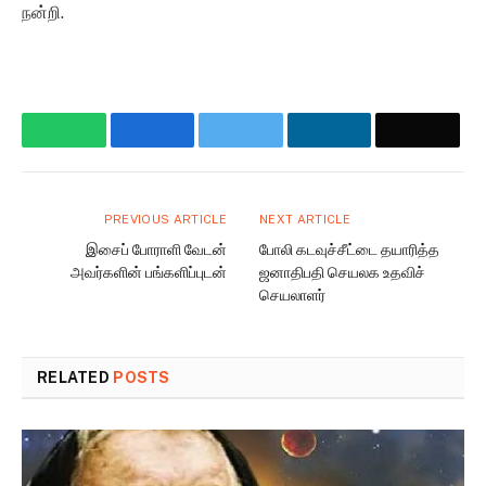
நன்றி.
WhatsApp
Facebook
Twitter
LinkedIn
Email
PREVIOUS ARTICLE
NEXT ARTICLE
இசைப் போராளி வேடன்
போலி கடவுச்சீட்டை தயாரித்த
அவர்களின் பங்களிப்புடன்
ஜனாதிபதி செயலக உதவிச்
செயலாளர்
RELATED
POSTS