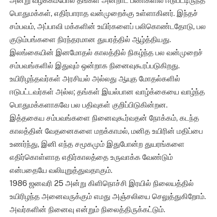
அன்று வழக்கம்போல் தங்கள் அன்றாட பணிகளில் ஈடுபட்டிருந்த
பொதுமக்கள், எதிர்பாராத வன்முறைக்கு உள்ளாகினர். இந்தச்
சம்பவம், அப்பாவி மக்களின் உயிர்களைப் பலிகொண்டதோடு, பல
குடும்பங்களை நிரந்தரமான துயரத்தில் ஆழ்த்தியது.
இலங்கையின் இனமோதல் காலத்தில் நிகழ்ந்த பல வன்முறைச்
சம்பவங்களில் இதுவும் ஒன்றாக நினைவுகூரப்படுகிறது.
உயிரிழந்தவர்கள் அரசியல் அல்லது ஆயுத மோதல்களில்
ஈடுபட்டவர்கள் அல்ல; தங்கள் இயல்பான வாழ்க்கையை வாழ்ந்த
பொதுமக்களாகவே பல பதிவுகள் குறிப்பிடுகின்றன.
இத்தகைய சம்பவங்களை நினைவுகூர்வதன் நோக்கம், கடந்த
காலத்தின் வேதனைகளை மறக்காமல், மனித உயிரின் மதிப்பை
உணர்ந்து, இனி எந்த சமூகமும் இதுபோன்ற துயரங்களை
எதிர்கொள்ளாத எதிர்காலத்தை உருவாக்க வேண்டும்
என்பதையே வலியுறுத்துவதாகும்.
1986 ஜனவரி 25 அன்று கிளிநொச்சி இரயில் நிலையத்தில்
உயிரிழந்த அனைவருக்கும் எமது அஞ்சலியை செலுத்துகிறோம்.
அவர்களின் நினைவு என்றும் நிலைத்திருக்கட்டும்.