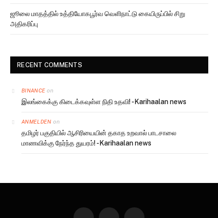
ஜூலை மாதத்தில் உத்தியோகபூர்வ வெளிநாட்டு கையிருப்பில் சிறு
அதிகரிப்பு
RECENT COMMENTS
on
BINANCE
இலங்கைக்கு கிடைக்கவுள்ள நிதி உதவி! -Karihaalan news
on
ANMELDEN
தமிழர் பகுதியில் ஆசிரியையின் தகாத உறவால் பாடசாலை
மாணவிக்கு நேர்ந்த துயரம்! -Karihaalan news