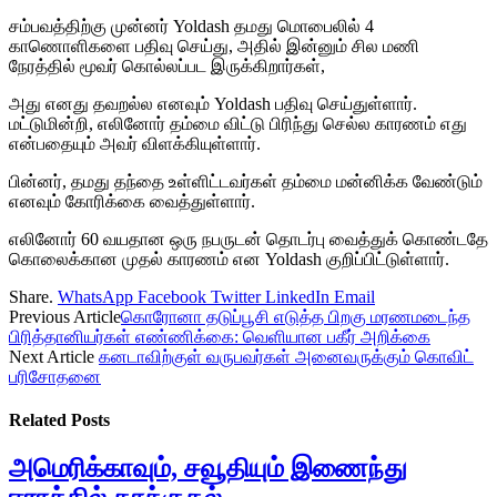
சம்பவத்திற்கு முன்னர் Yoldash தமது மொபைலில் 4
காணொளிகளை பதிவு செய்து, அதில் இன்னும் சில மணி
நேரத்தில் மூவர் கொல்லப்பட இருக்கிறார்கள்,
அது எனது தவறல்ல எனவும் Yoldash பதிவு செய்துள்ளார்.
மட்டுமின்றி, எலினோர் தம்மை விட்டு பிரிந்து செல்ல காரணம் எது
என்பதையும் அவர் விளக்கியுள்ளார்.
பின்னர், தமது தந்தை உள்ளிட்டவர்கள் தம்மை மன்னிக்க வேண்டும்
எனவும் கோரிக்கை வைத்துள்ளார்.
எலினோர் 60 வயதான ஒரு நபருடன் தொடர்பு வைத்துக் கொண்டதே
கொலைக்கான முதல் காரணம் என Yoldash குறிப்பிட்டுள்ளார்.
Share.
WhatsApp
Facebook
Twitter
LinkedIn
Email
Previous Article
கொரோனா தடுப்பூசி எடுத்த பிறகு மரணமடைந்த
பிரித்தானியர்கள் எண்ணிக்கை: வெளியான பகீர் அறிக்கை
Next Article
கனடாவிற்குள் வருபவர்கள் அனைவருக்கும் கொவிட்
பரிசோதனை
Related
Posts
அமெரிக்காவும், சவூதியும் இணைந்து