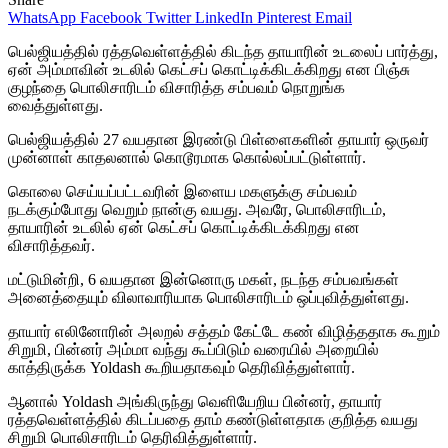
WhatsApp
Facebook
Twitter
LinkedIn
Pinterest
Email
பெல்ஜியத்தில் ரத்தவெள்ளத்தில் கிடந்த தாயாரின் உடலைப் பார்த்து,
ஏன் அம்மாவின் உடலில் கெட்சப் கொட்டிக்கிடக்கிறது என பிஞ்சு
குழந்தை பொலிசாரிடம் விசாரித்த சம்பவம் நொறுங்க
வைத்துள்ளது.
பெல்ஜியத்தில் 27 வயதான இரண்டு பிள்ளைகளின் தாயார் ஒருவர்
முன்னாள் காதலனால் கொடூரமாக கொல்லப்பட்டுள்ளார்.
கொலை செய்யப்பட்டவரின் இளைய மகளுக்கு சம்பவம்
நடக்கும்போது வெறும் நான்கு வயது. அவரே, பொலிசாரிடம்,
தாயாரின் உடலில் ஏன் கெட்சப் கொட்டிக்கிடக்கிறது என
விசாரித்தவர்.
மட்டுமின்றி, 6 வயதான இன்னொரு மகள், நடந்த சம்பவங்கள்
அனைத்தையும் விலாவாரியாக பொலிசாரிடம் ஒப்புவித்துள்ளது.
தாயார் எலினோரின் அலறல் சத்தம் கேட்டே கண் விழித்ததாக கூறும்
சிறுமி, பின்னர் அம்மா வந்து கூப்பிடும் வரையில் அறையில்
காத்திருக்க Yoldash கூறியதாகவும் தெரிவித்துள்ளார்.
ஆனால் Yoldash அங்கிருந்து வெளியேறிய பின்னர், தாயார்
ரத்தவெள்ளத்தில் கிடப்பதை தாம் கண்டுள்ளதாக குறித்த வயது
சிறுமி பொலிசாரிடம் தெரிவித்துள்ளார்.