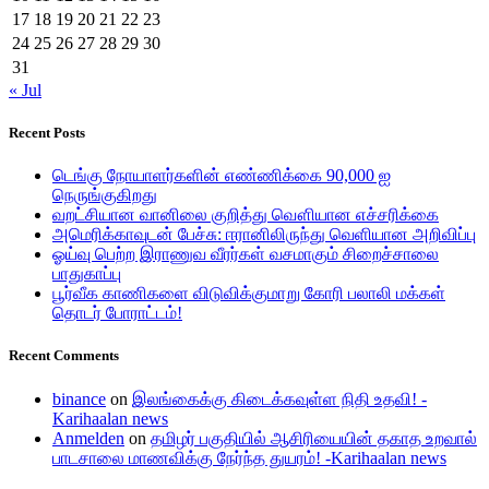
17
18
19
20
21
22
23
24
25
26
27
28
29
30
31
« Jul
Recent Posts
டெங்கு நோயாளர்களின் எண்ணிக்கை 90,000 ஐ
நெருங்குகிறது
வறட்சியான வானிலை குறித்து வௌியான எச்சரிக்கை
அமெரிக்காவுடன் பேச்சு: ஈரானிலிருந்து வெளியான அறிவிப்பு
ஓய்வு பெற்ற இராணுவ வீரர்கள் வசமாகும் சிறைச்சாலை
பாதுகாப்பு
பூர்வீக காணிகளை விடுவிக்குமாறு கோரி பலாலி மக்கள்
தொடர் போராட்டம்!
Recent Comments
binance
on
இலங்கைக்கு கிடைக்கவுள்ள நிதி உதவி! -
Karihaalan news
Anmelden
on
தமிழர் பகுதியில் ஆசிரியையின் தகாத உறவால்
பாடசாலை மாணவிக்கு நேர்ந்த துயரம்! -Karihaalan news