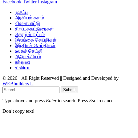
Facebook
Twitter
Instagram
முகப்பு
அரசியல் களம்
விளையாட்டு
சிறப்புக்கட்டுரைகள்
தொழில் நுட்பம்
இலங்கை செய்திகள்
இந்தியச் செய்திகள்
உலகச் செய்தி
ஆரோக்கியம்
சுற்றுலா
சினிமா
© 2026 || All Right Reserved || Designed and Developed by
WEBbuilders.lk
Submit
Type above and press
Enter
to search. Press
Esc
to cancel.
Don`t copy text!