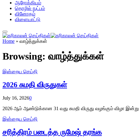
ஆரோக்கியம்
தொழில் நுட்பம்
வினோதம்
விளையாட்டு
Home
»
வாழ்த்துக்கள்
Browsing:
வாழ்த்துக்கள்
இன்றைய செய்தி
2026 சுமதி விருதுகள்
July 16, 2026
0
2026 ஆம் ஆண்டுக்கான 31 வது சுமதி விருது வழங்கும் விழா இன்று 
இன்றைய செய்தி
சரித்திரம் படைத்த ருமேஷ் தரங்க