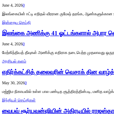
June 4, 2026
0
இலங்கையின் ஈட்டி எறிதல் வீரரான ருமேஷ் தரங்க, ஆண்களுக்கான உலக
இன்றைய செய்தி
இலங்கை அணிக்கு 41 ஓட்டங்களால் அபார வெ
June 4, 2026
0
மேற்கிந்தியத் தீவுகள் அணிக்கு எதிராக நடைபெற்ற முதலாவது ஒரு
அரசியல் களம்
எதிர்க்கட்சித் தலைவரின் வெசாக் தின வாழ்த்
May 30, 2026
0
மஜ்ஜிம நிகாயவில் உள்ள பால பண்டித சூத்திரத்தின்படி, மனித வாழ்
இந்தியச் செய்திகள்
வைபவ் சூர்யவன்ஷியின் அதிரடியில் ராஜஸ்த