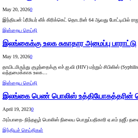
May 20, 2026
0
இந்தியன் ப்ரீமியர் லீக் கிரிக்கெட் தொடரின் 64 ஆவது போட்டியில் 
இன்றைய செய்தி
இலங்கைக்கு உலக சுகாதார அமைப்பு பாராட்டு
May 19, 2026
0
தாயிடமிருந்து குழந்தைக்கு எச்.ஐ.வி (HIV) மற்றும் சிபிலிஸ் (Sy
வந்தமைக்காக உலக…
இன்றைய செய்தி
இலங்கை பெண் பொலிஸ் உத்தியோகத்தரின் நெ
April 19, 2023
0
அம்பாறை- நிந்தவூர் பொலிஸ் நிலைய பொறுப்பதிகாரி ஏ.எம் நஜீப் தல
இந்தியச் செய்திகள்