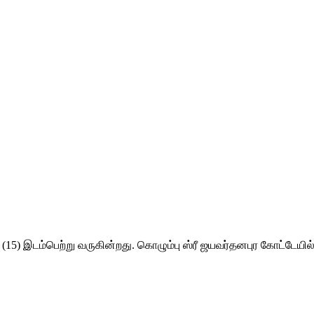
(15) இடம்பெற்று வருகின்றது. கொழும்பு ஸ்ரீ ஜயவர்தனபுர கோட்டேயில