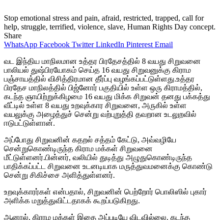
Stop emotional stress and pain, afraid, restricted, trapped, call for
help, struggle, terrified, violence, slave, Human Rights Day concept.
Share
WhatsApp
Facebook
Twitter
LinkedIn
Pinterest
Email
வட இந்திய மாநிலமான உத்தர பிரதேசத்தில் 8 வயது சிறுவனை
பாலியல் துஷ்பிரயோகம் செய்த 16 வயது சிறுவனுக்கு கிராம
பஞ்சாயத்தில் விசித்திரமான தீர்ப்பு வழங்கப்பட்டுள்ளது.உத்தர
பிரதேச மாநிலத்தில் பிஜ்னோர் பகுதியில் உள்ள ஒரு கிராமத்தில்,
கடந்த ஞாயிற்றுக்கிழமை 16 வயது மிக்க சிறுவன் தனது பக்கத்து
வீட்டில் உள்ள 8 வயது உறவுக்கார சிறுவனை, அருகில் உள்ள
வயலுக்கு அழைத்துச் சென்று வற்புறுத்தி தவறான உடலுறவில்
ஈடுபட்டுள்ளான்.
அப்போது சிறுவனின் கதறல் சத்தம் கேட்டு, அவ்வழியே
சென்றுகொண்டிருந்த கிராம மக்கள் சிறுவனை
மீட்டுள்ளனர்.பின்னர், வலியில் துடித்து அழுதுகொண்டிருந்த
பாதிக்கப்பட்ட சிறுவனை உடனடியாக மருத்துவமனைக்கு கொண்டு
சென்று சிகிச்சை அளித்துள்ளனர்.
உறவுக்காரர்கள் என்பதால், சிறுவனின் பெற்றோர் பொலிஸில் புகார்
அளிக்க மறுத்துவிட்டதாகக் கூறப்படுகிறது.
ஆனால், கிராம மக்கள் இதை அப்படியே விடவில்லை. கடந்த