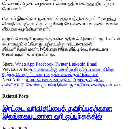
செவ்வாய்கிழமை வழக்கை பஞ்சாயத்தில் வைத்து தீர்க முடிவு
செய்தனர்.
பின்னர் இரண்டு சிறுவர்களின் குடும்பத்தினரையும் அழைத்து
விசாரித்த பஞ்சாயத்து குழுவினர் வேடிக்கையான தண்டனையை
தீர்ப்பாக வழங்கியுள்ளனர்.
குற்றம் செய்த சிறுவனுக்கு கன்னத்தில் 4 அறையும், ரூ. 1 லட்சம்
அபராதமும் கட்டுமாறு பஞ்சாயத்து நாட்டாமைகள்
தீர்ப்பளித்துள்ளனர். இப்போது இந்த தீர்ப்பு வேடிக்கையான
பேசுபொருளாக மாறியுள்ளது.
Share.
WhatsApp
Facebook
Twitter
LinkedIn
Email
Previous Article
பாடசாலைக்கு சென்று திரும்பிய மாணவிக்கு
நேர்ந்த கொடூரம்: பதைபதைக்க வைக்கும் பின்னணி
Next Article
இளம் பெண்ணை ஓடும் ரயிலுக்கு அடியில்
தள்ளிவிட்டு கொல்ல முயன்ற இளைஞர்: நடுங்க வைத்த சம்பவம்
Related
Posts
இரட்டை வரிவிதிப்பைத் தவிர்ப்பதற்கான
இலங்கையுடனான வரி ஒப்பந்தத்தில்
July 20, 2026