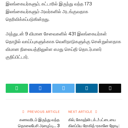
இலங்கையர்களும், கட்டாரில் இருந்து வந்த 173
இலங்கையர்களும் அவர்களில் அடங்குவதாக
தெரிவிக்கப்படுகின்றது.
அத்துடன் 9 விமான சேவைகளில் 431 இலங்கையர்கள்
தொழில் வாய்ப்புகளுக்காக வெளிநாடுகளுக்கு சென்றுள்ளதாக
விமான நிலையத்திலுள்ள எமது செய்தி தொடர்பாளர்
குறிப்பிட்டார்.
WhatsApp
Facebook
Twitter
LinkedIn
Email
PREVIOUS ARTICLE
NEXT ARTICLE
கணவரிடம் இருந்து வந்த
கில், கோஹ்லி டக்..! பட்டையை
தொலைபேசி அழைப்பு… 3
கிளப்பிய ரோகித்-ரகானே ஜோடி: