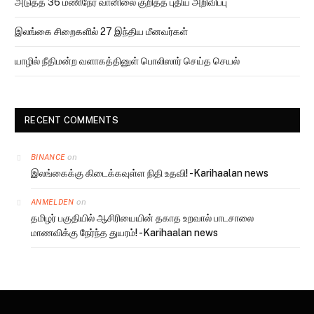
அடுத்த 36 மணிநேர வானிலை குறித்த புதிய அறிவிப்பு
இலங்கை சிறைகளில் 27 இந்திய மீனவர்கள்
யாழில் நீதிமன்ற வளாகத்தினுள் பொலிஸார் செய்த செயல்
RECENT COMMENTS
on
BINANCE
இலங்கைக்கு கிடைக்கவுள்ள நிதி உதவி! -Karihaalan news
on
ANMELDEN
தமிழர் பகுதியில் ஆசிரியையின் தகாத உறவால் பாடசாலை
மாணவிக்கு நேர்ந்த துயரம்! -Karihaalan news