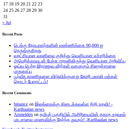
17
18
19
20
21
22
23
24
25
26
27
28
29
30
31
« Jul
Recent Posts
டெங்கு நோயாளர்களின் எண்ணிக்கை 90,000 ஐ
நெருங்குகிறது
வறட்சியான வானிலை குறித்து வௌியான எச்சரிக்கை
அமெரிக்காவுடன் பேச்சு: ஈரானிலிருந்து வெளியான அறிவிப்பு
ஓய்வு பெற்ற இராணுவ வீரர்கள் வசமாகும் சிறைச்சாலை
பாதுகாப்பு
பூர்வீக காணிகளை விடுவிக்குமாறு கோரி பலாலி மக்கள்
தொடர் போராட்டம்!
Recent Comments
binance
on
இலங்கைக்கு கிடைக்கவுள்ள நிதி உதவி! -
Karihaalan news
Anmelden
on
தமிழர் பகுதியில் ஆசிரியையின் தகாத உறவால்
பாடசாலை மாணவிக்கு நேர்ந்த துயரம்! -Karihaalan news