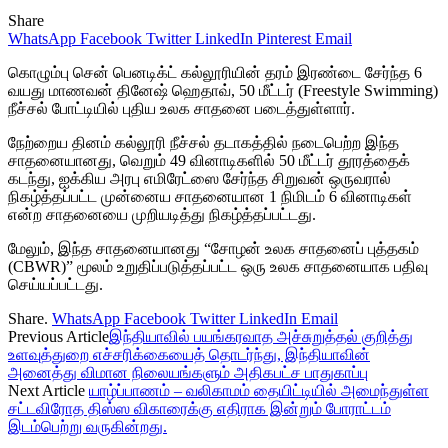
Share
WhatsApp
Facebook
Twitter
LinkedIn
Pinterest
Email
கொழும்பு சென் பெனடிக்ட் கல்லூரியின் தரம் இரண்டை சேர்ந்த 6
வயது மாணவன் தினேஷ் ஹெதாவ், 50 மீட்டர் (Freestyle Swimming)
நீச்சல் போட்டியில் புதிய உலக சாதனை படைத்துள்ளார்.
நேற்றைய தினம் கல்லூரி நீச்சல் தடாகத்தில் நடைபெற்ற இந்த
சாதனையானது, வெறும் 49 வினாடிகளில் 50 மீட்டர் தூரத்தைக்
கடந்து, ஐக்கிய அரபு எமிரேட்ஸை சேர்ந்த சிறுவன் ஒருவரால்
நிகழ்த்தப்பட்ட முன்னைய சாதனையான 1 நிமிடம் 6 வினாடிகள்
என்ற சாதனையை முறியடித்து நிகழ்த்தப்பட்டது.
மேலும், இந்த சாதனையானது “சோழன் உலக சாதனைப் புத்தகம்
(CBWR)” மூலம் உறுதிப்படுத்தப்பட்ட ஒரு உலக சாதனையாக பதிவு
செய்யப்பட்டது.
Share.
WhatsApp
Facebook
Twitter
LinkedIn
Email
Previous Article
இந்தியாவில் பயங்கரவாத அச்சுறுத்தல் குறித்து
உளவுத்துறை எச்சரிக்கையைத் தொடர்ந்து, இந்தியாவின்
அனைத்து விமான நிலையங்களும் அதிகபட்ச பாதுகாப்பு
Next Article
யாழ்ப்பாணம் – வலிகாமம் தையிட்டியில் அமைந்துள்ள
சட்டவிரோத திஸ்ஸ விகாரைக்கு எதிராக இன்றும் போராட்டம்
இடம்பெற்று வருகின்றது.