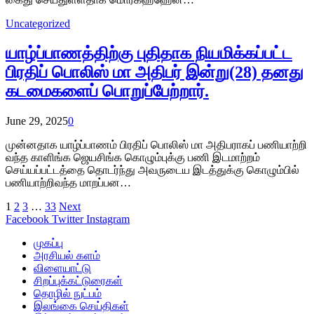
Uncategorized
யாழ்ப்பாணத்திற்கு புதிதாக நியமிக்கப்பட்ட
பிரதிப் பொலிஸ் மா அதிபர் இன்று(28) தனது
கடமைகளைப் பொறுப்பேற்றார்.
June 29, 2025
0
முன்னதாக யாழ்ப்பாணம் பிரதிப் பொலிஸ் மா அதிபராகப் பணியாற்றி
வந்த காளிங்க ஜெயசிங்க கொழும்புக்கு பணி இடமாற்றம்
செய்யப்பட்டத்தை தொடர்ந்து அவருடைய இடத்துக்கு கொழும்பில்
பணியாற்றிவந்த மாறப்பன…
1
2
3
…
33
Next
Facebook
Twitter
Instagram
முகப்பு
அரசியல் களம்
விளையாட்டு
சிறப்புக்கட்டுரைகள்
தொழில் நுட்பம்
இலங்கை செய்திகள்