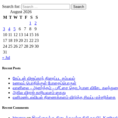
Search for:
August 2026
M
T
W
T
F
S
S
1
2
3
4
5
6
7
8
9
10
11
12
13
14
15
16
17
18
19
20
21
22
23
24
25
26
27
28
29
30
31
« Jul
Recent Posts
கேப்டன் விஜய்காந் திரைப்பட சம்பவம்
உணவுப் பொதிக்குள் போதைப்பொருள்
வானிலை – அனர்த்தம் – பரீட்சை தொடர்பான விசேட கலந்துர
அகில விராஜ் காரியவசம் கைது
வளிமண்டலவியல் திணைக்களம் விடுத்த சிவப்பு எச்சரிக்கை
Recent Comments
binance
on
இலங்கைக்கு கிடைக்கவுள்ள நிதி உதவி! -Karihaal