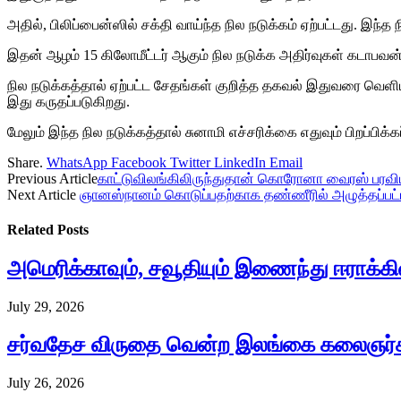
அதில், பிலிப்பைன்ஸில் சக்தி வாய்ந்த நில நடுக்கம் ஏற்பட்டது. இந்
இதன் ஆழம் 15 கிலோமீட்டர் ஆகும் நில நடுக்க அதிர்வுகள் கடாபவ
நில நடுக்கத்தால் ஏற்பட்ட சேதங்கள் குறித்த தகவல் இதுவரை வெளியாக
இது கருதப்படுகிறது.
மேலும் இந்த நில நடுக்கத்தால் சுனாமி எச்சரிக்கை எதுவும் பிறப்பிக்
Share.
WhatsApp
Facebook
Twitter
LinkedIn
Email
Previous Article
காட்டுவிலங்கிலிருந்துதான் கொரோனா வைரஸ் பரவியி
Next Article
ஞானஸ்நானம் கொடுப்பதற்காக தண்ணீரில் அழுத்தப்பட்
Related
Posts
அமெரிக்காவும், சவூதியும் இணைந்து ஈராக்கில
July 29, 2026
சர்வதேச விருதை வென்ற இலங்கை கலைஞர்கள்
July 26, 2026