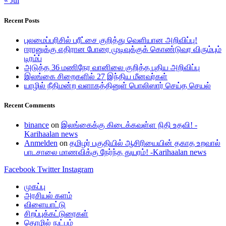
« Jul
Recent Posts
புலமைப்பரிசில் பரீட்சை குறித்து வெளியான அறிவிப்பு!
ஈரானுக்கு எதிரான போரை முடிவுக்குக் கொண்டுவர விரும்பும்
டிரம்ப்
அடுத்த 36 மணிநேர வானிலை குறித்த புதிய அறிவிப்பு
இலங்கை சிறைகளில் 27 இந்திய மீனவர்கள்
யாழில் நீதிமன்ற வளாகத்தினுள் பொலிஸார் செய்த செயல்
Recent Comments
binance
on
இலங்கைக்கு கிடைக்கவுள்ள நிதி உதவி! -
Karihaalan news
Anmelden
on
தமிழர் பகுதியில் ஆசிரியையின் தகாத உறவால்
பாடசாலை மாணவிக்கு நேர்ந்த துயரம்! -Karihaalan news
Facebook
Twitter
Instagram
முகப்பு
அரசியல் களம்
விளையாட்டு
சிறப்புக்கட்டுரைகள்
தொழில் நுட்பம்