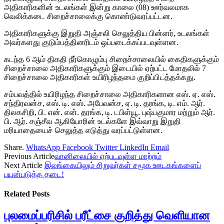
அதிகாரிகளின் உடலங்கள் இன்று காலை (08) ஊர்வலமாக
வெலிக்கடை சிறைச்சாலைக்கு கொண்டுவரப்பட்டன.
அதிகாரிகளுக்கு இறுதி அஞ்சலி செலுத்திய பின்னர், உடலங்கள்
அவர்களது குடும்பத்தினரிடம் ஒப்படைக்கப்படவுள்ளன.
கடந்த 6 ஆம் திகதி நீர்கொழும்பு சிறைச்சாலையில் கைதிகளுக்கும்
சிறைச்சாலை அதிகாரிகளுக்கும் இடையில் ஏற்பட்ட மோதலில் 7
சிறைச்சாலை அதிகாரிகள் உயிரிழந்தமை குறிப்பிடத்தக்கது.
சம்பவத்தில் உயிரிழந்த சிறைச்சாலை அதிகாரிகளான எஸ். ஏ. எஸ்.
சந்திரவன்ச, எஸ். டி. எஸ். அபேவன்ச, ஏ. டி. தரங்க, டி. எம். ஆர்.
திலகசிறி, பி. என். என். தரங்க, டி. டபிள்யூ. புஷ்பகுமார மற்றும் ஆர்.
பி. ஆர். சஞ்சீவ ஆகியோரின் உடல்களே இவ்வாறு இறுதி
மரியாதையைச் செலுத்த எடுத்து வரப்பட்டுள்ளன.
Share.
WhatsApp
Facebook
Twitter
LinkedIn
Email
Previous Article
வானிலையில் ஏற்படவுள்ள மாற்றம்
Next Article
இலங்கையிலும் சிறுவர்கள் சமூக ஊடகங்களைப்
பயன்படுத்த தடை!
Related
Posts
புலமைப்பரிசில் பரீட்சை குறித்து வெளியான