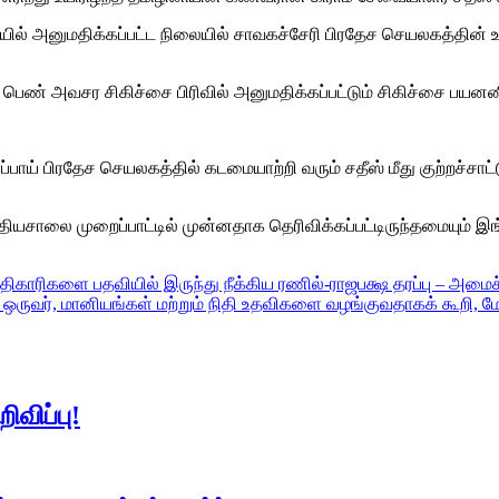
யில் அனுமதிக்கப்பட்ட நிலையில் சாவகச்சேரி பிரதேச செயலகத்தின் 
ண் அவசர சிகிச்சை பிரிவில் அனுமதிக்கப்பட்டும் சிகிச்சை பயனனின
ாய் பிரதேச செயலகத்தில் கடமையாற்றி வரும் சதீஸ் மீது குற்றச்சாட்ட
தியசாலை முறைப்பாட்டில் முன்னதாக தெரிவிக்கப்பட்டிருந்தமையும் இங்க
களை பதவியில் இருந்து நீக்கிய ரணில்-ராஜபக்ஷ தரப்பு – அமைச்சர
 ஒருவர், மானியங்கள் மற்றும் நிதி உதவிகளை வழங்குவதாகக் கூறி, 
ிவிப்பு!