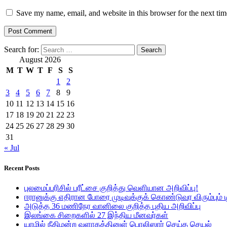
Save my name, email, and website in this browser for the next ti
Search for:
August 2026
M
T
W
T
F
S
S
1
2
3
4
5
6
7
8
9
10
11
12
13
14
15
16
17
18
19
20
21
22
23
24
25
26
27
28
29
30
31
« Jul
Recent Posts
புலமைப்பரிசில் பரீட்சை குறித்து வெளியான அறிவிப்பு!
ஈரானுக்கு எதிரான போரை முடிவுக்குக் கொண்டுவர விரும்பும் டி
அடுத்த 36 மணிநேர வானிலை குறித்த புதிய அறிவிப்பு
இலங்கை சிறைகளில் 27 இந்திய மீனவர்கள்
யாழில் நீதிமன்ற வளாகத்தினுள் பொலிஸார் செய்த செயல்