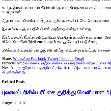
கடந்த இரண்டாம் மாதம் தீயில் எரிந்து யாழ் போதனா வைத்தியசாலை
உயிரிழந்தார்.
ஆறு மாதகர்ப்பிணியாக இருந்த குறித்த உதவி பிரதேச செயலாளரான பெ
இவருக்கு ஆறு வயதில் பெண் குழந்தை ஒன்றும் உள்ளது.
இந்நிலையில் இறந்த தமிழினியின் பெற்றோர் தரப்பில் கணவரான கோப்ப
விசேட பொலிஸ் பிரிவினரால் அவர் கைது செய்யப்பட்டுள்ளார்.
படுக்கை அறையில் மெழுகு திரி எரிந்து தீ விபத்து ஏற்பட்டதாக வைத்
Share.
WhatsApp
Facebook
Twitter
LinkedIn
Email
Previous Article
கொலை குற்றவாளிகளை பாதுகாக்க திறமையான அதிகாரி
Next Article
ஐரோப்பிய ஒன்றிய அதிகாரியாக ஆள்மாறாட்டம் செய்யும்
விடுத்துள்ளது.
Related
Posts
புலமைப்பரிசில் பரீட்சை குறித்து வெளியான அற
August 7, 2026