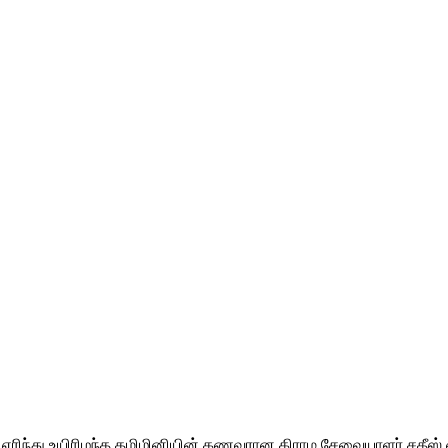
ரிந்து உயிரிழந்த தமிழினியின் கணவரான கிராம சேவையாளர் சதீஸ் க