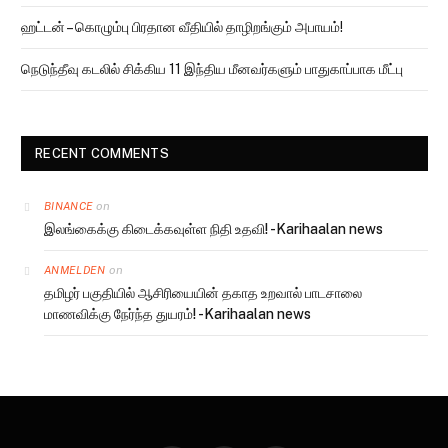
ஹட்டன் – கொழும்பு பிரதான வீதியில் தாழிறங்கும் அபாயம்!
நெடுந்தீவு கடலில் சிக்கிய 11 இந்திய மீனவர்களும் பாதுகாப்பாக மீட்பு
RECENT COMMENTS
on
BINANCE
இலங்கைக்கு கிடைக்கவுள்ள நிதி உதவி! -Karihaalan news
on
ANMELDEN
தமிழர் பகுதியில் ஆசிரியையின் தகாத உறவால் பாடசாலை
மாணவிக்கு நேர்ந்த துயரம்! -Karihaalan news