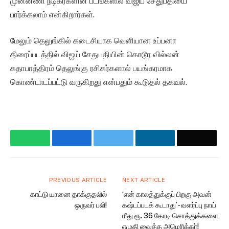
முன்னணி நடிகர்களின் படங்களில் விஜய் சேதுபதியை
பார்க்கலாம் என்கிறார்கள்.
மேலும் தெலுங்கில் கடைசியாக வெளியான உப்பனா
திரைப்படத்தில் விஜய் சேதுபதியின் கொடூர வில்லன்
கதாபாத்திரம் தெலுங்கு ரசிகர்களால் பயங்கரமாக
கொண்டாடப்பட்டு வருகிறது என்பதும் கூடுதல் தகவல்.
WhatsApp
Facebook
Twitter
LinkedIn
Email
PREVIOUS ARTICLE
NEXT ARTICLE
காட்டு யானை தாக்குதலில்
‘என் காலத்துக்குப் பிறகு அவன்
ஒருவர் பலி!
கஷ்டப்படக் கூடாது’- வளர்ப்பு நாய்
மீது ரூ. 36 கோடி சொத்துக்களை
எழுதி வைத்த அமெரிக்கர்!