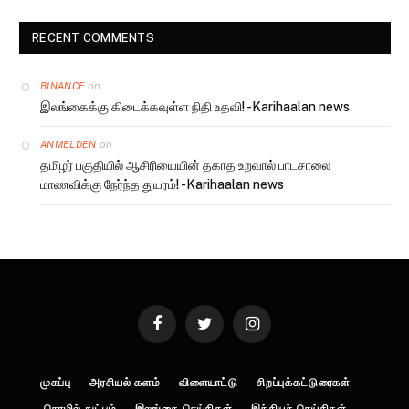
RECENT COMMENTS
on
BINANCE
இலங்கைக்கு கிடைக்கவுள்ள நிதி உதவி! -Karihaalan news
on
ANMELDEN
தமிழர் பகுதியில் ஆசிரியையின் தகாத உறவால் பாடசாலை
மாணவிக்கு நேர்ந்த துயரம்! -Karihaalan news
Facebook
Twitter
Instagram
முகப்பு
அரசியல் களம்
விளையாட்டு
சிறப்புக்கட்டுரைகள்
தொழில் நுட்பம்
இலங்கை செய்திகள்
இந்தியச் செய்திகள்