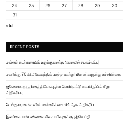
24
25
26
27
28
29
30
31
« Jul
RECENT POSTS
மன்னர் கடற்கரையில் உருக்குலைந்த நிலையில் சடலம் மீட்பு!
மணிக்கு 70 கி.மீ வேகத்தில் பலத்த காற்று! மீனவர்களுக்கு எச்சரிக்கை
ஜூலை மாதத்தில் உத்தியோகபூர்வ வெளிநாட்டு கையிருப்பில் சிறு
அதிகரிப்பு
டெங்கு மரணங்களின் எண்ணிக்கை 64 ஆக அதிகரிப்பு
இலங்கை பால்பண்ணை விவசாயிகளுக்கு நற்செய்தி