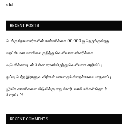
« Jul
RECENT POSTS
டெங்கு நோயாளர்களின் எண்ணிக்கை 90,000 ஐ நெருங்குகிறது
வறட்சியான வானிலை குறித்து வௌியான எச்சரிக்கை
அமெரிக்காவுடன் பேச்சு: ஈரானிலிருந்து வெளியான அறிவிப்பு
ஓய்வு பெற்ற இராணுவ வீரர்கள் வசமாகும் சிறைச்சாலை பாதுகாப்பு
பூர்வீக காணிகளை விடுவிக்குமாறு கோரி பலாலி மக்கள் தொடர்
போராட்டம்!
RECENT COMMENTS