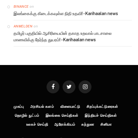
on
BINANCE
இலங்கைக்கு கிடைக்கவுள்ள நிதி உதவி! -Karihaalan news
on
ANMELDEN
தமிழர் பகுதியில் ஆசிரியையின் தகாத உறவால் பாடசாலை
மாணவிக்கு நேர்ந்த துயரம்! -Karihaalan news
Facebook
Twitter
Instagram
முகப்பு
அரசியல் களம்
விளையாட்டு
சிறப்புக்கட்டுரைகள்
தொழில் நுட்பம்
இலங்கை செய்திகள்
இந்தியச் செய்திகள்
உலகச் செய்தி
ஆரோக்கியம்
சுற்றுலா
சினிமா