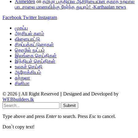
Anmelden
on
தமிழர் பகுதியில் ஆசிரியையின் தகாத உறவால்
பாடசாலை மாணவிக்கு நேர்ந்த துயரம்! -Karihaalan news
Facebook
Twitter
Instagram
முகப்பு
அரசியல் களம்
விளையாட்டு
சிறப்புக்கட்டுரைகள்
தொழில் நுட்பம்
இலங்கை செய்திகள்
இந்தியச் செய்திகள்
உலகச் செய்தி
ஆரோக்கியம்
சுற்றுலா
சினிமா
© 2026 || All Right Reserved || Designed and Developed by
WEBbuilders.lk
Submit
Type above and press
Enter
to search. Press
Esc
to cancel.
Don`t copy text!