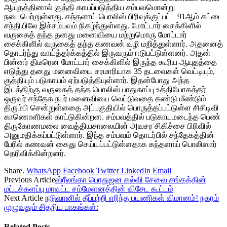
ஆயுதத்தினால் குத்தி காயப்படுத்திய சம்பவமொன்று
நடைபெற்றுள்ளது. கந்தளாய் பொலிஸ் பிரிவுக்குட்பட்ட 91ஆம் கட்டை
சந்தியிலே இச்சம்பவம் நிகழ்ந்துள்ளது. மோட்டார் சைக்கிளில்
வருகைத் தந்த தனது மனைவியை மற்றுமொரு மோட்டார்
சைக்கிளில் வருகைத் தந்த கணவன் வழி மறித்துள்ளார். அதனைத்
தொடர்ந்து வாய்த்தர்க்கத்தில் இருவரும் ஈடுபட்டுள்ளனர். அதன்
பின்னர் திடீரென மோட்டார் சைக்கிளில் இருந்த கூரிய ஆயுதத்தை
எடுத்து தனது மனைவியை சரமாரியாக 35 தடவைகள் வெட்டியும்,
குத்தியும் படுகாயம் ஏற்படுத்தியுள்ளார். இதன்போது அந்த
இடத்திற்கு வருகைத் தந்த பொலிஸ் பாதுகாப்பு உத்தியோகத்தர்
ஒருவர் சந்தேக நபர் மனைவியை வெட்டுவதை கண்டு மீண்டும்
திரும்பி சென்றுள்ளதை அப்பகுதியில் பொருத்தப்பட்டுள்ள சிசிடிவி
காணொளிகள் காட்டுகின்றன. சம்பவத்தில் படுகாயமடைந்த பெண்
திருகோணமலை வைத்தியசாலையின் அவசர சிகிச்சை பிரிவில்
அனுமதிக்கப்பட்டுள்ளார். இந்த சம்பவம் தொடர்பில் சந்தேகத்தின்
பேரில் கணவன் கைது செய்யப்பட்டுள்ளதாக கந்தளாய் பொலிஸார்
தெரிவிக்கின்றனர்.
Share.
WhatsApp
Facebook
Twitter
LinkedIn
Email
Previous Article
ஸ்ரீலங்கா பொதுஜன கல்வி சேவை சங்கத்தின்
மட்டக்களப்பு மாவட்ட சம்மேளனத்தின் விசேட கூட்டம்
Next Article
நடுவானில் தீப்பற்றி எரிந்த பயணிகள் விமானம்! நகரம்
முழுவதும் சிதறிய பாகங்கள்:
Related
Posts