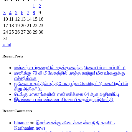
1
2
3
4
5
6
7
8
9
10
11
12
13
14
15
16
17
18
19
20
21
22
23
24
25
26
27
28
29
30
31
« Jul
Recent Posts
மன்னர் கடற்கரையில் உருக்குலைந்த நிலையில் சடலம் மீட்பு!
மணிக்கு 70 கி.மீ வேகத்தில் பலத்த காற்று! மீனவர்களுக்கு
எச்சரிக்கை
ஜூலை மாதத்தில் உத்தியோகபூர்வ வெளிநாட்டு கையிருப்பில்
சிறு அதிகரிப்பு
டெங்கு மரணங்களின் எண்ணிக்கை 64 ஆக அதிகரிப்பு
இலங்கை பால்பண்ணை விவசாயிகளுக்கு நற்செய்தி
Recent Comments
binance
on
இலங்கைக்கு கிடைக்கவுள்ள நிதி உதவி! -
Karihaalan news