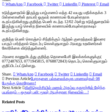
WhatsApp
Facebook
Twitter
LinkedIn
Pinterest
Email
உடுத்துறையில் இருந்து யாழ்பாணம் வந்த 42 வயது மதிக்கதக்க 3
பிள்ளைகளின் தாயார் ஒருவர் காணாமல் போயுள்ளதாக
கூறப்படுகின்றது.குறித்த பெண் கடந்த 12/02 அன்று உடுத்துறையில்
இருந்து யாழ் சென்ற நிலையில் காணாமல்போயுள்ளதாகவும்
கூறப்படுகின்றது.
குறித்த பெண் கொஞ்சம் சிந்திக்கும் ஆற்றல் குறைந்தவர் இவரை
யாரும் பார்த்தால் தொடர்பு கொள்ளுமாறும் அவரது உறவினர்கள்
கோரிக்கை விடுத்துள்ளனர்.
அவரை காணுமிடத்து குறித்த தொலைபேசி இலக்கங்களுக்கு(
0772487653, 0771945815, 0768872843) தொடர்பு கொள்ளுமாறும்
குறிப்பிடப்பட்டுள்ளது.
Share.
WhatsApp
Facebook
Twitter
LinkedIn
Email
Previous Article
பேராதனை பல்கலைக்கழக மாணவர்கள் 08
பேருக்கு கொரோனா!
Next Article
கிளிநொச்சியில் மணல் அகழ்வு தகராற்றில் நேர்ந்த
பயங்கரம் – ஒருவர் பலி: மூவர் ஆபத்தான நிலையில்…!
Related
Posts