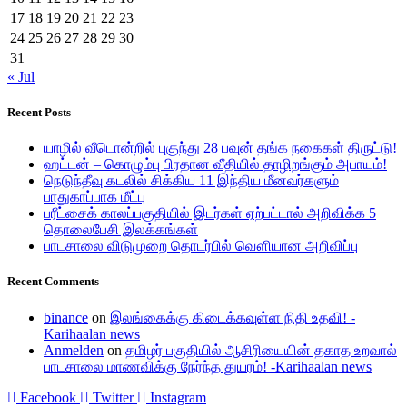
17
18
19
20
21
22
23
24
25
26
27
28
29
30
31
« Jul
Recent Posts
யாழில் வீடொன்றில் புகுந்து 28 பவுன் தங்க நகைகள் திருட்டு!
ஹட்டன் – கொழும்பு பிரதான வீதியில் தாழிறங்கும் அபாயம்!
நெடுந்தீவு கடலில் சிக்கிய 11 இந்திய மீனவர்களும்
பாதுகாப்பாக மீட்பு
பரீட்சைக் காலப்பகுதியில் இடர்கள் ஏற்பட்டால் அறிவிக்க 5
தொலைபேசி இலக்கங்கள்
பாடசாலை விடுமுறை தொடர்பில் வௌியான அறிவிப்பு
Recent Comments
binance
on
இலங்கைக்கு கிடைக்கவுள்ள நிதி உதவி! -
Karihaalan news
Anmelden
on
தமிழர் பகுதியில் ஆசிரியையின் தகாத உறவால்
பாடசாலை மாணவிக்கு நேர்ந்த துயரம்! -Karihaalan news
Facebook
Twitter
Instagram