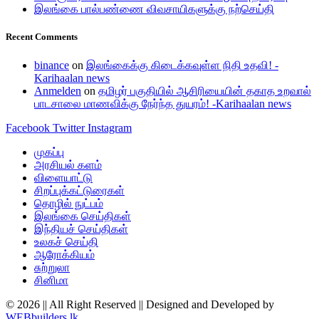
இலங்கை பால்பண்ணை விவசாயிகளுக்கு நற்செய்தி
Recent Comments
binance
on
இலங்கைக்கு கிடைக்கவுள்ள நிதி உதவி! -
Karihaalan news
Anmelden
on
தமிழர் பகுதியில் ஆசிரியையின் தகாத உறவால்
பாடசாலை மாணவிக்கு நேர்ந்த துயரம்! -Karihaalan news
Facebook
Twitter
Instagram
முகப்பு
அரசியல் களம்
விளையாட்டு
சிறப்புக்கட்டுரைகள்
தொழில் நுட்பம்
இலங்கை செய்திகள்
இந்தியச் செய்திகள்
உலகச் செய்தி
ஆரோக்கியம்
சுற்றுலா
சினிமா
© 2026 || All Right Reserved || Designed and Developed by
WEBbuilders.lk