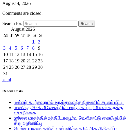
August 4, 2026
Comments are closed.
Search for:
August 2026
M
T
W
T
F
S
S
1
2
3
4
5
6
7
8
9
10
11
12
13
14
15
16
17
18
19
20
21
22
23
24
25
26
27
28
29
30
31
« Jul
Recent Posts
மன்னர் கடற்கரையில் உருக்குலைந்த நிலையில் சடலம் மீட்பு!
மணிக்கு 70 கி.மீ வேகத்தில் பலத்த காற்று! மீனவர்களுக்கு
எச்சரிக்கை
ஜூலை மாதத்தில் உத்தியோகபூர்வ வெளிநாட்டு கையிருப்பில்
சிறு அதிகரிப்பு
டெங்கு மரணங்களின் எண்ணிக்கை 64 ஆக அதிகரிப்பு