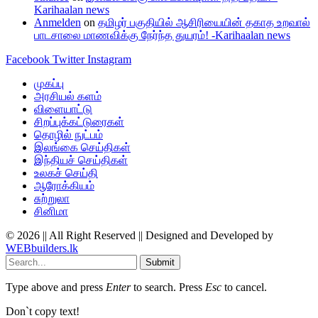
Karihaalan news
Anmelden
on
தமிழர் பகுதியில் ஆசிரியையின் தகாத உறவால்
பாடசாலை மாணவிக்கு நேர்ந்த துயரம்! -Karihaalan news
Facebook
Twitter
Instagram
முகப்பு
அரசியல் களம்
விளையாட்டு
சிறப்புக்கட்டுரைகள்
தொழில் நுட்பம்
இலங்கை செய்திகள்
இந்தியச் செய்திகள்
உலகச் செய்தி
ஆரோக்கியம்
சுற்றுலா
சினிமா
© 2026 || All Right Reserved || Designed and Developed by
WEBbuilders.lk
Submit
Type above and press
Enter
to search. Press
Esc
to cancel.
Don`t copy text!