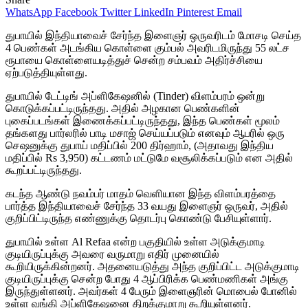
WhatsApp
Facebook
Twitter
LinkedIn
Pinterest
Email
துபாயில் இந்தியாவைச் சேர்ந்த இளைஞர் ஒருவரிடம் மோசடி செய்த
4 பெண்கள் அடங்கிய கொள்ளை கும்பல் அவரிடமிருந்து 55 லட்ச
ரூபாயை கொள்ளையடித்துச் சென்ற சம்பவம் அதிர்ச்சியை
ஏற்படுத்தியுள்ளது.
துபாயில் டேட்டிங் அப்ளிகேஷனில் (Tinder) விளம்பரம் ஒன்று
கொடுக்கப்பட்டிருந்தது. அதில் அழகான பெண்களின்
புகைப்படங்கள் இணைக்கப்பட்டிருந்தது, இந்த பெண்கள் மூலம்
தங்களது பார்லரில் பாடி மசாஜ் செய்யப்படும் எனவும் ஆபரில் ஒரு
செஷனுக்கு துபாய் மதிப்பில் 200 திர்ஹாம், (அதாவது இந்திய
மதிப்பில் Rs 3,950) கட்டணம் மட்டுமே வசூலிக்கப்படும் என அதில்
கூறப்பட்டிருந்தது.
கடந்த ஆண்டு நவம்பர் மாதம் வெளியான இந்த விளம்பரத்தை
பார்த்த இந்தியாவைச் சேர்ந்த 33 வயது இளைஞர் ஒருவர், அதில்
குறிப்பிட்டிருந்த எண்ணுக்கு தொடர்பு கொண்டு பேசியுள்ளார்.
துபாயில் உள்ள Al Refaa என்ற பகுதியில் உள்ள அடுக்குமாடி
குடியிருப்புக்கு அவரை வருமாறு எதிர் முனையில்
கூறியிருக்கின்றனர். அதனையடுத்து அந்த குறிப்பிட்ட அடுக்குமாடி
குடியிருப்புக்கு சென்ற போது 4 ஆப்பிரிக்க பெண்மணிகள் அங்கு
இருந்துள்ளனர். அவர்கள் 4 பேரும் இளைஞரின் மொபைல் போனில்
உள்ள வங்கி அப்ளிகேஷனை திறக்குமாறு கூறியுள்ளனர்.