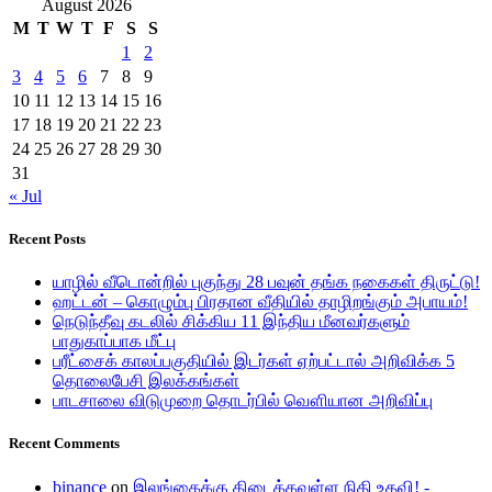
for:
August 2026
M
T
W
T
F
S
S
1
2
3
4
5
6
7
8
9
10
11
12
13
14
15
16
17
18
19
20
21
22
23
24
25
26
27
28
29
30
31
« Jul
Recent Posts
யாழில் வீடொன்றில் புகுந்து 28 பவுன் தங்க நகைகள் திருட்டு!
ஹட்டன் – கொழும்பு பிரதான வீதியில் தாழிறங்கும் அபாயம்!
நெடுந்தீவு கடலில் சிக்கிய 11 இந்திய மீனவர்களும்
பாதுகாப்பாக மீட்பு
பரீட்சைக் காலப்பகுதியில் இடர்கள் ஏற்பட்டால் அறிவிக்க 5
தொலைபேசி இலக்கங்கள்
பாடசாலை விடுமுறை தொடர்பில் வௌியான அறிவிப்பு
Recent Comments
binance
on
இலங்கைக்கு கிடைக்கவுள்ள நிதி உதவி! -