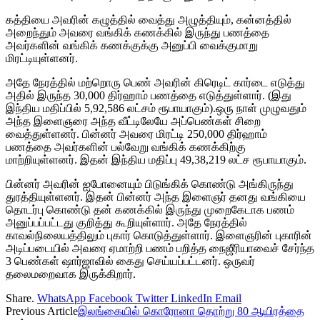
கத்தியை அவரின் கழுத்தில் வைத்து அழுத்தியும், கன்னத்தில்
அறைந்தும் அவரை வங்கிக் கணக்கில் இருந்து பணத்தை
அவர்களின் வங்கிக் கணக்குக்கு அனுப்பி வைக்குமாறு
மிரட்டியுள்ளனர்.
அதே நேரத்தில் மற்றொரு பெண் அவரின் கிரெடிட் கார்டை எடுத்து
அதில் இருந்த 30,000 திர்ஹாம் பணத்தை எடுத்துள்ளார். (இது
இந்திய மதிப்பில் 5,92,586 லட்சம் ரூபாயாகும்).ஒரு நாள் முழுவதும்
அந்த இளைஞரை அந்த வீட்டிலேயே அப்பெண்கள் சிறை
வைத்துள்ளனர். பின்னர் அவரை மிரட்டி 250,000 திர்ஹாம்
பணத்தை அவர்களின் பல்வேறு வங்கிக் கணக்கிற்கு
மாற்றியுள்ளனர். இதன் இந்திய மதிப்பு 49,38,219 லட்ச ரூபாயாகும்.
பின்னர் அவரின் ஐபோனையும் பிடுங்கிக் கொண்டு அங்கிருந்து
துரத்தியுள்ளனர். இதன் பின்னர் அந்த இளைஞர் தனது வங்கியை
தொடர்பு கொண்டு தன் கணக்கில் இருந்து முறைகேடாக பணம்
அனுப்பப்பட்டது குறித்து கூறியுள்ளார். அதே நேரத்தில்
காவல்நிலையத்திலும் புகார் கொடுத்துள்ளார். இளைஞரின் புகாரின்
அடிப்படையில் அவரை ஏமாற்றி பணம் பறித்த நைஜீரியாவைச் சேர்ந்த
3 பெண்கள் ஷார்ஜாவில் கைது செய்யப்பட்டனர். ஒருவர்
தலைமறைவாக இருக்கிறார்.
Share.
WhatsApp
Facebook
Twitter
LinkedIn
Email
Previous Article
இலங்கையில் கொரோனா தொற்று 80 ஆயிரத்தை