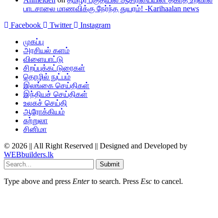
பாடசாலை மாணவிக்கு நேர்ந்த துயரம்! -Karihaalan news
Facebook
Twitter
Instagram
முகப்பு
அரசியல் களம்
விளையாட்டு
சிறப்புக்கட்டுரைகள்
தொழில் நுட்பம்
இலங்கை செய்திகள்
இந்தியச் செய்திகள்
உலகச் செய்தி
ஆரோக்கியம்
சுற்றுலா
சினிமா
© 2026 || All Right Reserved || Designed and Developed by
WEBbuilders.lk
Submit
Type above and press
Enter
to search. Press
Esc
to cancel.