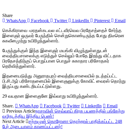
Share
WhatsApp
Facebook
Twitter
LinkedIn
Pinterest
Email
கெக்கிராவை -மரதன்கடவல எட்டவீரவெவ பிரதேசத்தைச் சேர்ந்த
இளைஞர் ஒருவர் பேருந்தில் சென்றுகொண்டிருந்த போது திடீரென
சுகவீனமுற்று உயிரிழந்துள்ளார்.
பேருந்துக்குள் இந்த இளைஞர் மயங்கி விழுந்துள்ளதுடன்
வைத்தியசாலைக்கு எடுத்துச் செல்லும் போதே இறந்து விட்டதாக
பிரதேசத்திற்குப் பொறுப்பான பொதுச் சுகாதார பரிசோதகர்
தெரிவித்துள்ளார்.
இதனையடுத்து அனுராதபுரம் வைத்தியசாலையில் நடத்தப்பட்ட
பி.சி.ஆர் பரிசோதனையில் இளைஞனுக்கு கோவிட் வைரஸ் தொற்று
இருப்பது கண்டறியப்பட்டுள்ளது.
29 வயதான இளைஞனே இவ்வாறு உயிரிழந்துள்ளார்.
Share.
WhatsApp
Facebook
Twitter
LinkedIn
Email
Previous Article
நாசாவின் செவ்வாய் கிரக பயணத்தில் பங்கேற்று
வழிநடத்திய இந்திய பெண்!
Next Article
சற்றுமுன் கொரோனா தொற்றால் பாதிக்கப்பட்ட 248
பேர் அடையாளம் காணப்பட்டனர்!