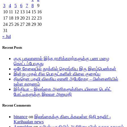
3
4
5
6
7
8
9
10
11
12
13
14
15
16
17
18
19
20
21
22
23
24
25
26
27
28
29
30
31
« Jul
Recent Posts
குரு பகவானால் இந்த ராசிக்காரர்களுக்கு பண மழை
கொட்டப்போகுது
ஒரே சேலையில் தூக்கில் தொங்கிய இரு இளம்பெண்கள்
இன்று முதல் சில பொருட்களின் விலை குறைப்பு
திடீரென பதவி விலகிய ஷானி அபேசேகர – பின்னணியில்
உள்ள காரணம்
இந்தியா – இலங்கை அணிகளுக்கிடையிலான டெஸ்ட்
போட்டிகளுக்கு இலவச அனுமதி
Recent Comments
binance
on
இலங்கைக்கு கிடைக்கவுள்ள நிதி உதவி! -
Karihaalan news
Anmelden
on
தமிழர் பகுதியில் ஆசிரியையின் தகாத உறவால்