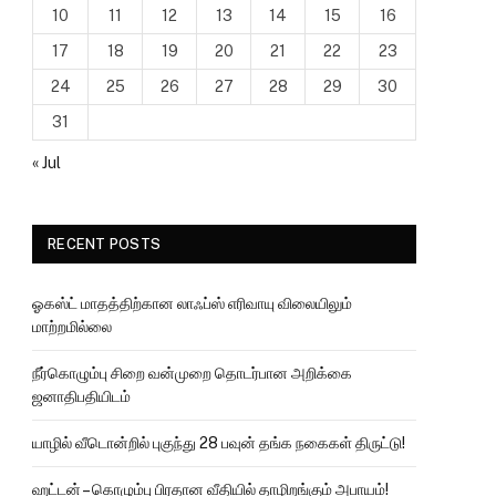
10
11
12
13
14
15
16
17
18
19
20
21
22
23
24
25
26
27
28
29
30
31
« Jul
RECENT POSTS
ஓகஸ்ட் மாதத்திற்கான லாஃப்ஸ் எரிவாயு விலையிலும்
மாற்றமில்லை
நீர்கொழும்பு சிறை வன்முறை தொடர்பான அறிக்கை
ஜனாதிபதியிடம்
யாழில் வீடொன்றில் புகுந்து 28 பவுன் தங்க நகைகள் திருட்டு!
ஹட்டன் – கொழும்பு பிரதான வீதியில் தாழிறங்கும் அபாயம்!