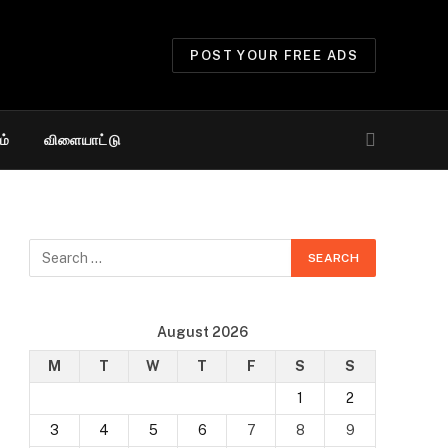
POST YOUR FREE ADS
ம்
விளையாட்டு
August 2026
M
T
W
T
F
S
S
1
2
3
4
5
6
7
8
9