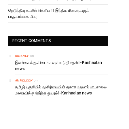
நெடுந்தீவு கடலில் சிக்கிய 11 இந்திய மீனவர்களும்
பாதுகாப்பாக மீட்பு
RECENT COMMENTS
on
BINANCE
இலங்கைக்கு கிடைக்கவுள்ள நிதி உதவி! -Karihaalan
news
on
ANMELDEN
தமிழர் பகுதியில் ஆசிரியையின் தகாத உறவால் பாடசாலை
மாணவிக்கு நேர்ந்த துயரம்! -Karihaalan news