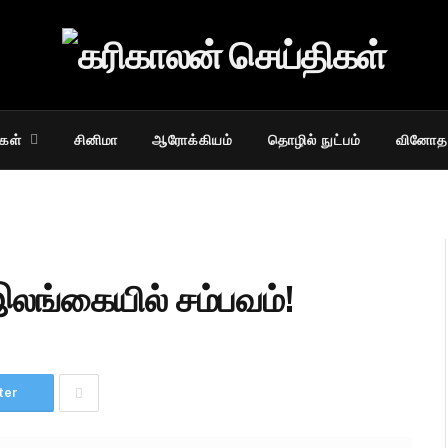
கள்
சினிமா
ஆரோக்கியம்
தொழில் நுட்பம்
வினோத
 இலங்கையில் சம்பவம்!
ter