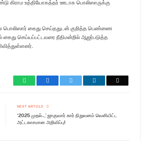
ண்டு கிராம உத்தியோகத்தர் ஊடாக பொலிஸாருக்கு
மை பொலிஸார் கைது செய்ததுடன் குறித்த பெண்ணை
 கைது செய்யப்பட்டவரை நீதிமன்றில் ஆஜர்படுத்த
ிவித்துள்ளனர்.
WhatsApp
Facebook
Twitter
LinkedIn
Email
NEXT ARTICLE
‘2025 முதல்..,’ ஜாகுவார் கார் நிறுவனம் வெளியிட்ட
அட்டகாசமான அறிவிப்பு!