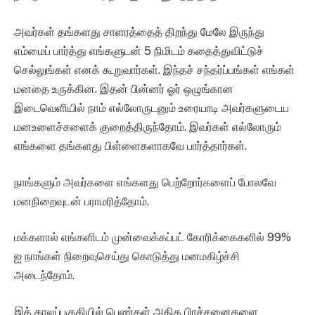
அவர்கள் தங்களது சாளரத்தைத் திறந்து மேலே இருந்து
எம்மைப் பார்த்து எங்களுடன் 5 நிமிடம் கதைத்துவிட்டுச்
செல்லுங்கள் எனக் கூறுவார்கள். இந்தச் சந்தர்ப்பங்கள் எங்கள்
மனதை உருக்கின. இதன் பின்னர் ஓர் ஒழுங்கான
இடைவெளியில் நாம் எல்லோருடனும் உரையாடி அவர்களுடைய
மனஉளைச்சளைக் குறைத்திருந்தோம். இவர்கள் எல்லோரும்
எங்களை தங்களது பிள்ளைகளாகவே பார்த்தார்கள்.
நாங்களும் அவர்களை எங்களது பெற்றோர்களைப் போலவே
மனநிறைவுடன் பராமரித்தோம்.
மக்களால் எங்களிடம் முன்வைக்கப்பட் கோரிக்கைகளில் 99%
ஐ நாங்கள் நிறைவுசெய்து கொடுத்து மனமகிழ்ச்சி
அடைந்தோம்.
இக் காலப்பகுதியில் பெண்கள் அதிக பிரச்சனைகளை