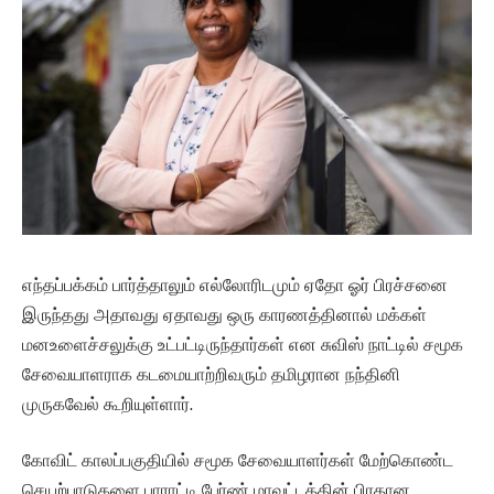
எந்தப்பக்கம் பார்த்தாலும் எல்லோரிடமும் ஏதோ ஓர் பிரச்சனை
இருந்தது அதாவது ஏதாவது ஒரு காரணத்தினால் மக்கள்
மனஉளைச்சலுக்கு உட்பட்டிருந்தார்கள் என சுவிஸ் நாட்டில் சமூக
சேவையாளராக கடமையாற்றிவரும் தமிழரான நந்தினி
முருகவேல் கூறியுள்ளார்.
கோவிட் காலப்பகுதியில் சமூக சேவையாளர்கள் மேற்கொண்ட
செயற்பாடுகளை பாராட்டி பேர்ண் மாவட்டத்தின் பிரதான