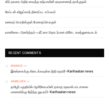
கீவ் நகரை அதிர வைத்த ரஷ்யாவின் ஏவுகணைத் தாக்குதல்
கேப்டன் விஜய்காந் திரைப்பட சம்பவம்
உணவுப் பொதிக்குள் போதைப்பொருள்
வானிலை – அனர்த்தம் – பரீட்சை தொடர்பான விசேட கலந்துரையாடல்
RECENT COMMENTS
on
BINANCE
இலங்கைக்கு கிடைக்கவுள்ள நிதி உதவி! -Karihaalan news
on
ANMELDEN
தமிழர் பகுதியில் ஆசிரியையின் தகாத உறவால் பாடசாலை
மாணவிக்கு நேர்ந்த துயரம்! -Karihaalan news