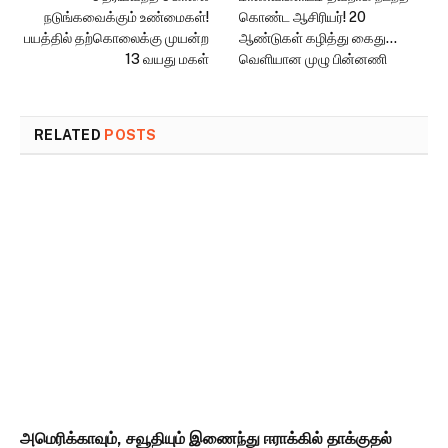
நடுங்கவைக்கும் உண்மைகள்!
கொண்ட ஆசிரியர்! 20
பயத்தில் தற்கொலைக்கு முயன்ற
ஆண்டுகள் கழித்து கைது…
13 வயது மகள்
வெளியான முழு பின்னணி
RELATED
POSTS
அமெரிக்காவும், சவூதியும் இணைந்து ஈராக்கில் தாக்குதல்