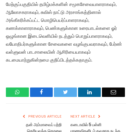
மேற்குப்பகுதியில் தமிழ்மக்களின் சமூகசேவையாளராகவும்,
ஆலோசகராகவும், சுவிஸ் நாட்டு அரசாங்கத்தினால்
அங்கீகரிக்கப்பட்ட மொழிபெயர்ப்பாளராகவும்,
கணக்காளாராகவும், பெண்களுக்கான உரையாடல்களை ஓர்
ஒழுங்கான இடைவெளியில் நடத்தும் பொறுப்பாளராகவும்,
வயோதிபர்களுக்கான சேவைகளை வழங்குபவராகவும், பேர்ண்
வள்ளுவன் பாடசாலையின் ஆசிரியையாகவும்
கடமையாற்றுகின்றமை குறிப்பிடத்தக்கதாகும்.
WhatsApp
Facebook
Twitter
LinkedIn
Email
PREVIOUS ARTICLE
NEXT ARTICLE
தன் அம்மாவைப் பற்றி
கனடாவில் 5 பள்ளி
தெரியவந்த கொலை
மாணவிகளிடம் தவறாக நடந்த