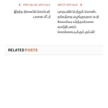
PREVIOUS ARTICLE
NEXT ARTICLE
இறந்த நிலையில் கொம்பன்
புதையலில் பெற்றுக் கொண்ட
யானை மீட்பு!
தங்கத்தை வழங்குவதாக கூறி
கோடீஸ்வர வர்த்தகர்களை
ஏமாற்றி பணம்
கொள்ளையடிக்கும் கும்பல்!
RELATED
POSTS