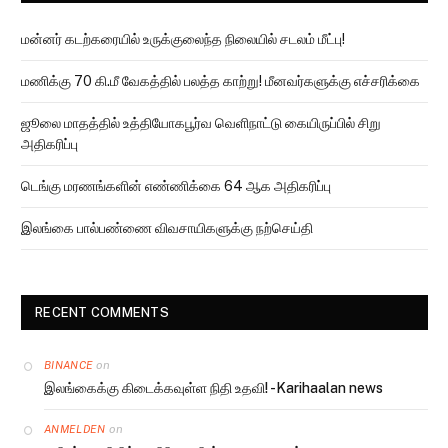
மன்னர் கடற்கரையில் உருக்குலைந்த நிலையில் சடலம் மீட்பு!
மணிக்கு 70 கி.மீ வேகத்தில் பலத்த காற்று! மீனவர்களுக்கு எச்சரிக்கை
ஜூலை மாதத்தில் உத்தியோகபூர்வ வெளிநாட்டு கையிருப்பில் சிறு
அதிகரிப்பு
டெங்கு மரணங்களின் எண்ணிக்கை 64 ஆக அதிகரிப்பு
இலங்கை பால்பண்ணை விவசாயிகளுக்கு நற்செய்தி
RECENT COMMENTS
on
BINANCE
இலங்கைக்கு கிடைக்கவுள்ள நிதி உதவி! -Karihaalan news
on
ANMELDEN