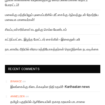
பூர்வீக காணிகளை விடுவிக்குமாறு கோரி பலாலி மக்கள் தொடர்
போராட்டம்!
மலைக்கு மத்தியிலும் புலமைப்பரிசில் பரீட்சைக்கு ஆர்வத்துடன் தோற்றிய
மலையக மாணவர்கள்!
சிவப்பு எச்சரிக்கை! கடலுக்கு செல்ல வேண்டாம்
கட்டுப்பாட்டை இழந்த மோட்டார் சைக்கிள் – இளைஞன் பலி
நாடளாவிய ரீதியில் கிராம உத்தியோகத்தர்கள் தொழிற்சங்க நடவடிக்கை
RECENT COMMENTS
on
BINANCE
இலங்கைக்கு கிடைக்கவுள்ள நிதி உதவி! -Karihaalan news
on
ANMELDEN
தமிழர் பகுதியில் ஆசிரியையின் தகாத உறவால் பாடசாலை